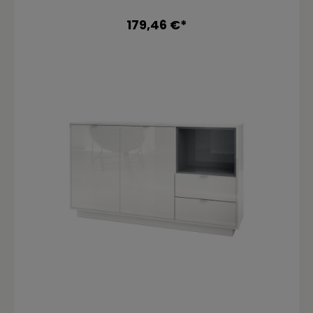
Metall nahezu geräuschlos und sorgen für eine
leichte Handhabung. Hinter den Türen befinden
179,46 €*
sich jeweils zwei geräumige Fächer mit
Einlegeboden. Die Türen und Schubladen sind
mit unserem Push-to-Open-System
ausgestattet. Eine Rückwand in Holzoptik aus
Hartfaserplatten ist im Lieferumfang enthalten.
Durch das schlichte, moderne Design lässt sich
die Kommode mit vielen verschiedenen
Einrichtungsstilen kombinieren und sowohl als
Wohnzimmerschrank, Kommode im
Schlafzimmer oder als TV-Sideboard einsetzen.
Für eine besondere Eleganz sorgen die Fronten
der Türen- und Schubladenkommode,
erhältlich in vielen verschiedenen
Farbvarianten, die Ihnen eine Vielzahl an
Kombinationsmöglichkeiten bieten. Durch die
Oberflächenbeschichtung erhalten Sie ein
besonders pflegeleichtes Produkt. Für die
Reinigung können Sie auf Chemie verzichten -
es reicht ein leicht angefeuchtetes Tuch, um
die wasserfeste Oberfläche angemessen zu
reinigen. Maße: Kommode (BxHxT): 79 x 74 x 36
cm Große Tür (BxH): 37,5 x 68 cm Großes Fach
innen (BxHxT): 37 x 33 x 31 cm Kleines Fach