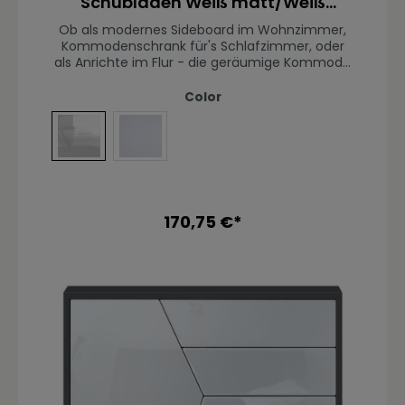
Schubladen Weiß matt/Weiß
Benötigtes Montagematerial
Hochglanz (79 x 74 x 36 cm)
Ob als modernes Sideboard im Wohnzimmer,
Kommodenschrank für's Schlafzimmer, oder
als Anrichte im Flur - die geräumige Kommode
Benny präsentiert sich als praktisches
Möbelstück mit modernem Design, hergestellt
Color
in Deutschland. Der Beistellschrank ist mit einer
großen Tür, einer kleinen Tür und zwei
leichtgängigen Schubladen ausgerüstet. Die
Front in Weiß Hochglanz
Front in Weiß matt
Schubkästen verlaufen dank Laufschienen aus
Metall nahezu geräuschlos und sorgen für eine
leichte Handhabung. Hinter den Türen befinden
sich jeweils zwei geräumige Fächer mit
170,75 €*
Einlegeboden. Die Türen und Schubladen sind
mit unserem Push-to-Open-System
ausgestattet. Eine Rückwand in Holzoptik aus
Hartfaserplatten ist im Lieferumfang enthalten.
Durch das schlichte, moderne Design lässt sich
die Kommode mit vielen verschiedenen
Einrichtungsstilen kombinieren und sowohl als
Wohnzimmerschrank, Kommode im
Schlafzimmer oder als TV-Sideboard einsetzen.
Für eine besondere Eleganz sorgen die Fronten
der Türen- und Schubladenkommode,
erhältlich in vielen verschiedenen