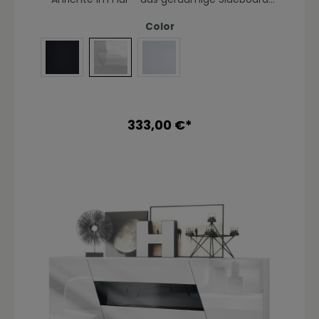
AufbauanleitungBenötigtes Montagematerial
Houston präsentiert sich als praktisches
Möbelstück mit modernem Design, hergestellt
Color
in Deutschland. Der Beistellschrank ist mit zwei
diagonal gefrästen Türen und drei
leichtgängigen Schubladen ausgerüstet. Hinter
Schwarz matt
Weiß Hochglanz
Weiß matt
den Türen befinden sich jeweils zwei
geräumige Fächer mit Einlegeboden. Die Türen
und Schubladen sind mit unserem Push-to-
Open-System ausgestattet. Eine Rückwand in
333,00 €*
Holzoptik aus Hartfaserplatten ist im
Lieferumfang enthalten. Durch das schlichte,
moderne Design lässt sich die Kommode mit
vielen verschiedenen Einrichtungsstilen
kombinieren und sowohl als
Wohnzimmerschrank, Kommode im
Schlafzimmer oder als TV-Sideboard einsetzen.
Durch die Oberflächenbeschichtung erhalten
Sie ein besonders pflegeleichtes Produkt. Für
die Reinigung können Sie auf Chemie
verzichten - es reicht ein leicht
angefeuchtetes Tuch, um die wasserfeste
Oberfläche angemessen zu reinigen. Maße:
Kommode (BxHxT): 178 x 69,5 x 38,5 cm
Schubladen außen (BxH): 87 x 19 cm Türen