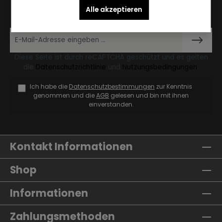
Newsletter, um rechtzeitig über neue Produkte und
Alle akzeptieren
Angebote informiert zu werden.
Diese Seite ist durch reCAPTCHA geschützt und es gelten
die
Datenschutzrichtlinie
und
Nutzungsbedingungen
.
Ich habe die
Datenschutzbestimmungen
zur Kenntnis
genommen und die
AGB
gelesen und bin mit ihnen
einverstanden.
Kontakt Informationen
Shop
Informationen
Zahlungsmethoden