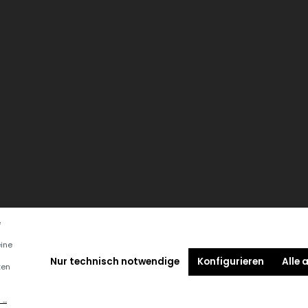
e
eine
Nur technisch notwendige
Konfigurieren
Alle 
ten
Versandmethoden
..