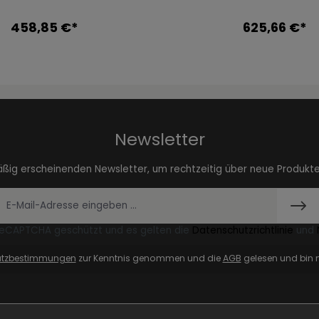
458,85 €*
625,66 €*
Newsletter
äßig erscheinenden Newsletter, um rechtzeitig über neue Produkt
 reCAPTCHA geschützt und es gelten die
Datenschutzrichtlinie
und
utzbestimmungen
zur Kenntnis genommen und die
AGB
gelesen und bin m