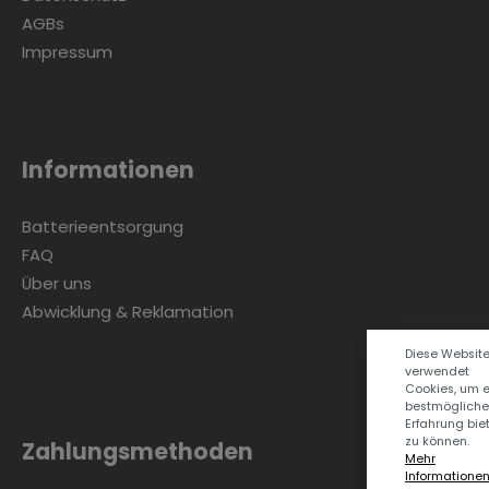
AGBs
Impressum
Zur Kategorie Skandinavisch
Informationen
Batterieentsorgung
FAQ
Über uns
Abwicklung & Reklamation
Diese Websit
Zur Kategorie Urban Black
verwendet
Cookies, um 
bestmögliche
Erfahrung bie
zu können.
Zahlungsmethoden
Mehr
Informationen .