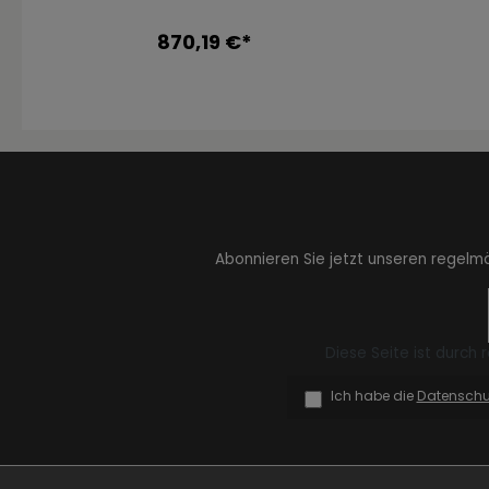
870,19 €*
Zur Kategorie Expressiv Color
Abonnieren Sie jetzt unseren regelm
Zur Kategorie Fanwelt
Diese Seite ist durch
Ich habe die
Datensch