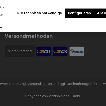
eine
Nur technisch notwendige
Konfigurieren
Alle 
ten
..
Versandmethoden
Warenversand
ehrwertsteuer zzgl.
Versandkosten
und ggf. Nachnahmegebühren, we
Copyright von
Vladon Möbel GmbH