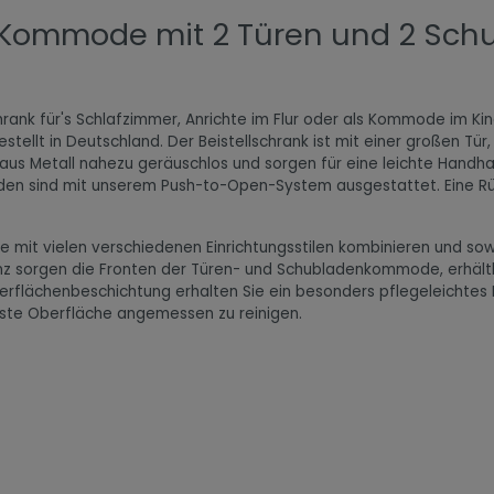
 Kommode mit 2 Türen und 2 Sc
k für's Schlafzimmer, Anrichte im Flur oder als Kommode im K
tellt in Deutschland. Der Beistellschrank ist mit einer großen Tür
us Metall nahezu geräuschlos und sorgen für eine leichte Handhab
en sind mit unserem Push-to-Open-System ausgestattet. Eine Rüc
de mit vielen verschiedenen Einrichtungsstilen kombinieren und
z sorgen die Fronten der Türen- und Schubladenkommode, erhältlic
erflächenbeschichtung erhalten Sie ein besonders pflegeleichtes 
feste Oberfläche angemessen zu reinigen.