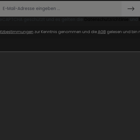
 reCAPTCHA geschützt und es gelten die
Datenschutzrichtlinie
und
utzbestimmungen
zur Kenntnis genommen und die
AGB
gelesen und bin m