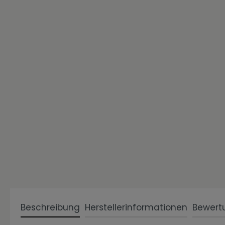
Zur Kategorie Einzigartig Wohnen
Zur Kategorie Wohnen in Weiß
Beschreibung
Herstellerinformationen
Bewert