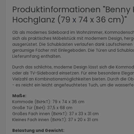
Produktinformationen "Benny
Hochglanz (79 x 74 x 36 cm)"
Zur Kategorie Expressiv Color
Ob als modernes Sideboard im Wohnzimmer, Kommodenschran
sich als praktisches Möbelstück mit modernem Design, herges
ausgerüstet. Die Schubkästen verlaufen dank Laufschienen a
geräumige Fächer mit Einlegeboden. Die Türen und Schublad
Lieferumfang enthalten.
Durch das schlichte, moderne Design lässt sich die Kommo
oder als TV-Sideboard einsetzen. Für eine besondere Elegan
Vielzahl an Kombinationsmöglichkeiten bieten. Durch die Ob
- es reicht ein leicht angefeuchtetes Tuch, um die wasser
Maße:
Zur Kategorie Fanwelt
Kommode (BxHxT): 79 x 74 x 36 cm
Große Tür (BxH): 37,5 x 68 cm
Großes Fach innen (BxHxT): 37 x 33 x 31 cm
Kleines Fach innen (BxHxT): 37 x 20 x 31 cm
Belastung und Gewicht: