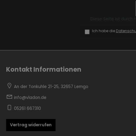
Diese Seite ist durch
Ich habe die
Datensch
Zur Kategorie Skandinavisch
Kontakt Informationen
An der Tonkuhle 21-25, 32657 Lemgo
info@vladon.de
05261 667310
Zur Kategorie Urban Black
Vertrag widerrufen