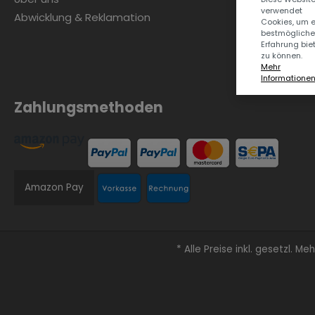
verwendet
Abwicklung & Reklamation
Cookies, um 
bestmögliche
Erfahrung bie
zu können.
Mehr
Informationen .
Zahlungsmethoden
Amazon Pay
* Alle Preise inkl. gesetzl. M