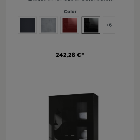
Kinderzimmer - die geräumige Kommode
Denjo präsentiert sich als praktisches
Color
Möbelstück mit modernem Design, hergestellt
in Deutschland. Der Beistellschrank steht auf
+
6
fünf Füßen in matter Aluminiumoptik und ist
Tür in Avola-Anthrazit
Tür in Beton Oxid Optik
Tür in Bordeaux Hochglanz
Tür in Schwarz Hochgla
mit drei großen Türen ausgerüstet. Hinter den
beiden Türen auf der linken Seite befinden sich
zwei geräumige Fächer mit einem
Einlegeboden. Hinter der rechten Tür mit
242,28 €*
Glasfenster befinden sich weitere zwei Fächer
mit einem Einlegeboden. Die Türen sind mit
dezenten, silbernen Griffen und unserem Soft-
Close-Mechanismus ausgestattet. Optional
können Sie der Vladon Kommode mit einer
LED-Beleuchtung das gewisse Etwas verleihen.
Diese besteht aus zwei Unterbaustrahlern in
weiß mit Fußschalter. Eine Rückwand in
Holzoptik aus Hartfaserplatten ist im
Lieferumfang enthalten.Durch das schlichte,
moderne Design lässt sich die Kommode mit
vielen verschiedenen Einrichtungsstilen
kombinieren und sowohl als
Wohnzimmerschrank, Kommode im
Schlafzimmer oder als TV-Sideboard einsetzen.