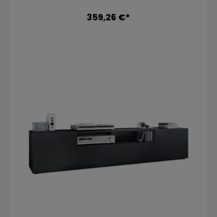
Lieferumfang enthalten. Dadurch ergibt sich
hinter der Klappe der perfekte Platz für Ihren
359,26 €*
Receiver und weitere Unterhaltungselektronik.
Der große Oberboden bietet auch für größere
Fernseher ausreichend Platz. Durch das
schlichte, moderne Design lässt sich das TV-
Board mit vielen verschiedenen
Einrichtungsstilen kombinieren und sowohl als
Fernsehboard im Wohnzimmer oder TV-Regal
im Schlafzimmer einsetzen. Für eine besondere
Eleganz sorgen, neben den beiden Milchgläsern
an den Türen, die Fronten des Lowboards,
erhältlich in vielen verschiedenen
Farbvarianten, die Ihnen eine Vielzahl an
Kombinationsmöglichkeiten bieten. Durch die
Oberflächenbeschichtung erhalten Sie ein
besonders pflegeleichtes Produkt. Für die
Reinigung können Sie auf Chemie verzichten -
es reicht ein leicht angefeuchtetes Tuch, um
die wasserfeste Oberfläche angemessen zu
reinigen. Maße: Lowboard (BxHxT): 177 x 45 x 39
cm Kleine Fächer hinter Türe (BxHxT): 59 x 12 x
35 cm Große Fächer hinter Türe (BxHxT): 59 x
26 x 35 cm Höhe Milchglas (H): 7 cm Schublade
(BxHxT): 59 x 18 x 37 cm Fach mit Geräteklappe