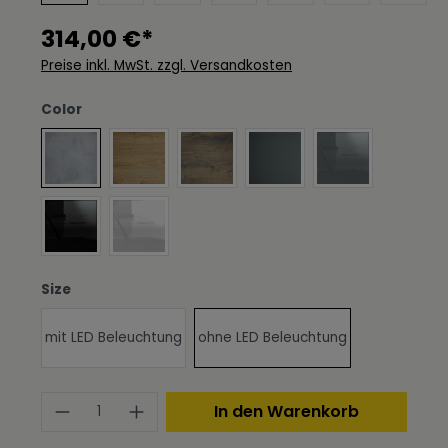
314,00 €*
Preise inkl. MwSt. zzgl. Versandkosten
auswählen
Color
Beton Oxid Optik
Eiche Natur
Eiche Ribbeck
Graphit Seidenmatt
Grau Hochglan
Schwarz Hochglanz
Weiß Hochglanz
auswählen
Size
mit LED Beleuchtung
ohne LED Beleuchtung
Produkt Anzahl: Gib den gewünschte
In den Warenkorb