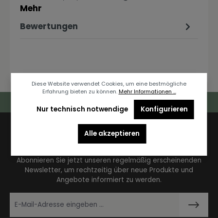
Mehr
Bewertungen
Diese Website verwendet Cookies, um eine bestmögliche
Erfahrung bieten zu können.
Mehr Informationen ...
Deutschlandweiter Kostenloser Versand
Nur technisch notwendige
Konfigurieren
Alle akzeptieren
Newsletter
Abonnieren Sie jetzt unseren regelmäßig erscheinenden
Newsletter, um rechtzeitig über neue Produkte und
Angebote informiert zu werden.