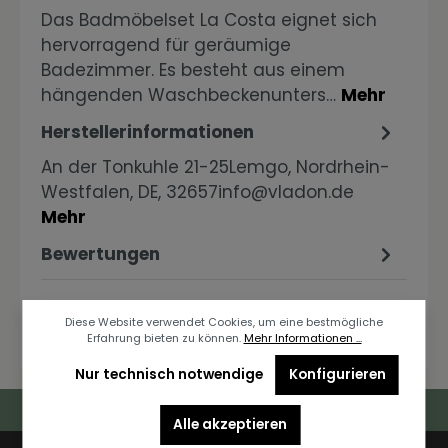
Das Badmöbelset La Costa eignet sich
hervorragend für geräumige
Badezimmer. Es besteht aus einem
hängenden Waschbeckenunters…
Mehr
Herstellerinformationen
An der Tonkuhle 21-25Lemgo, Nordrhein-
Westfalen, DE, 32657info@vladon.de
Mehr
Bewertungen
Diese Website verwendet Cookies, um eine bestmögliche
Erfahrung bieten zu können.
Mehr Informationen ...
Nur technisch notwendige
Konfigurieren
Deutschlandweiter Kostenloser Versand
Alle akzeptieren