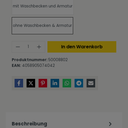
mit Waschbecken und Armatur
ohne Waschbecken & Armatur
Produkt Anzahl: Gib den gewünschte
In den Warenkorb
Produktnummer:
50008802
EAN:
4058905074042
Beschreibung