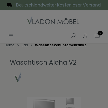
Deutschlandweiter Kostenloser Versand
alt springen
0
Home
Bad
Waschbeckenunterschränke
Waschtisch Aloha V2
Bildergalerie überspringen