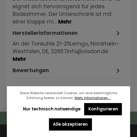
eignet sich hervorragend für jedes
Badezimmer. Der Unterschrank ist mit
einer Klappe mi…
Mehr
Herstellerinformationen
An der Tonkuhle 21-25Lemgo, Nordrhein-
Westfalen, DE, 32657info@vladon.de
Mehr
Bewertungen
Diese Website verwendet Cookies, um eine bestmögliche
Erfahrung bieten zu können.
Mehr Informationen ...
Nur technisch notwendige
Konfigurieren
Deutschlandweiter Kostenloser Versand
Alle akzeptieren