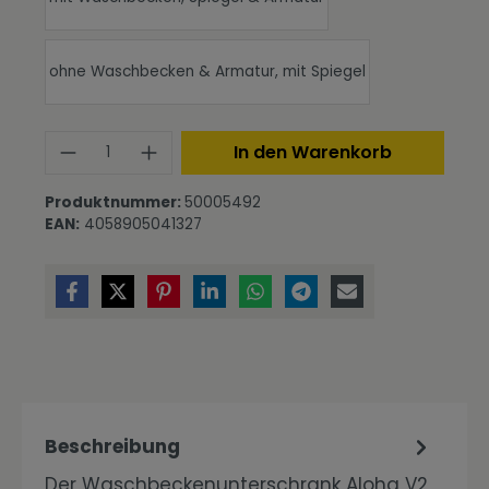
ohne Waschbecken & Armatur, mit Spiegel
Produkt Anzahl: Gib den gewünschte
In den Warenkorb
Produktnummer:
50005492
EAN:
4058905041327
Beschreibung
Der Waschbeckenunterschrank Aloha V2