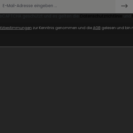
 reCAPTCHA geschützt und es gelten die
Datenschutzrichtlinie
und
utzbestimmungen
zur Kenntnis genommen und die
AGB
gelesen und bin m