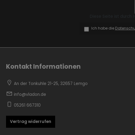
Diese Seite ist durch
Ich habe die
Datensch
Zur Kategorie Skandinavisch
Kontakt Informationen
An der Tonkuhle 21-25, 32657 Lemgo
info@vladon.de
05261 667310
Zur Kategorie Urban Black
Vertrag widerrufen