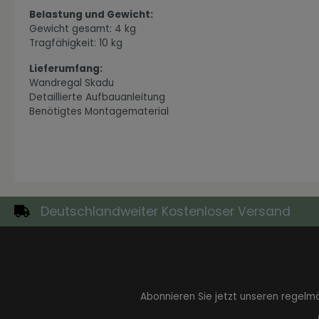
Belastung und Gewicht:
Gewicht gesamt: 4 kg
Tragfähigkeit: 10 kg
Lieferumfang:
Wandregal Skadu
Zur Kategorie Industrial Style
Detaillierte Aufbauanleitung
Benötigtes Montagematerial
Deutschlandweiter Kostenloser Versand
Zur Kategorie Moderne Eleganz
Abonnieren Sie jetzt unseren regelm