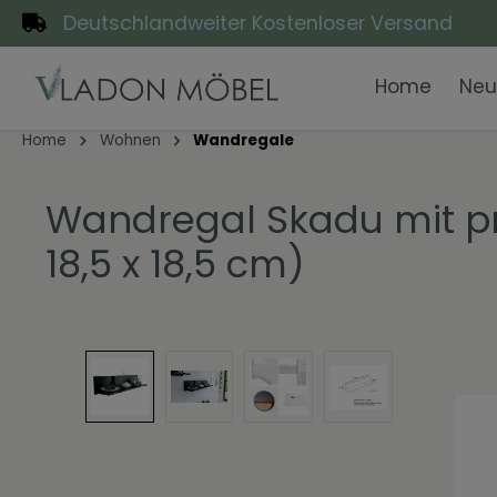
Deutschlandweiter Kostenloser Versand
pringen
Zur Hauptnavigation springen
Home
Neu
Home
Wohnen
Wandregale
Wandregal Skadu mit pr
18,5 x 18,5 cm)
Zur Kategorie Wohnen
Zur Kategorie Arbeiten
Zur Kategorie Flur
Zur Kategorie Bad
Zur Kategorie Schlafen
Zur Kategorie Essen
Zur Kategorie Themen
Bildergalerie überspringen