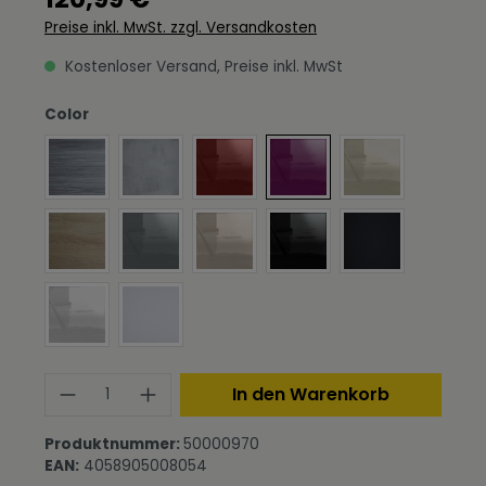
Preise inkl. MwSt. zzgl. Versandkosten
Kostenloser Versand, Preise inkl. MwSt
auswählen
Color
Avola-Anthrazit
Beton Oxid Optik
Bordeaux Hochglanz
Brombeer Hochglanz
Creme Hochgla
Eiche sägerau
Grau Hochglanz
Sandgrau Hochglanz
Schwarz Hochglanz
Schwarz matt
Weiß Hochglanz
Weiß matt
Produkt Anzahl: Gib den gewünschte
In den Warenkorb
Produktnummer:
50000970
EAN:
4058905008054