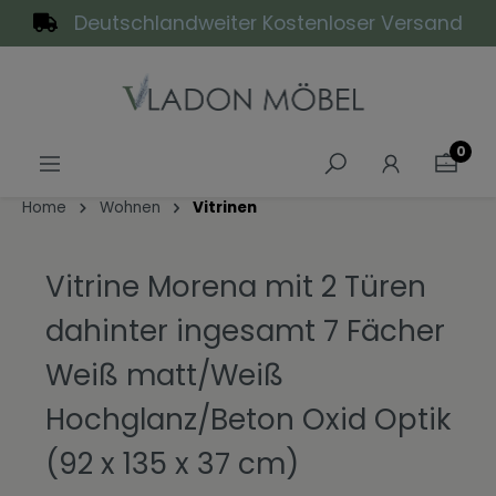
Deutschlandweiter Kostenloser Versand
alt springen
0
Home
Wohnen
Vitrinen
Vitrine Morena mit 2 Türen
dahinter ingesamt 7 Fächer
Weiß matt/Weiß
Hochglanz/Beton Oxid Optik
(92 x 135 x 37 cm)