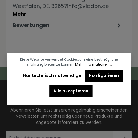
Westfalen, DE, 32657info@vladon.de
Mehr
Bewertungen
Diese Website verwendet Cookies, um eine bestmögliche
Erfahrung bieten zu können.
Mehr Informationen ...
Deutschlandweiter Kostenloser Versand
Nur technisch notwendige
Konfigurieren
Alle akzeptieren
Newsletter
Abonnieren Sie jetzt unseren regelmäßig erscheinenden
Newsletter, um rechtzeitig über neue Produkte und
Angebote informiert zu werden.