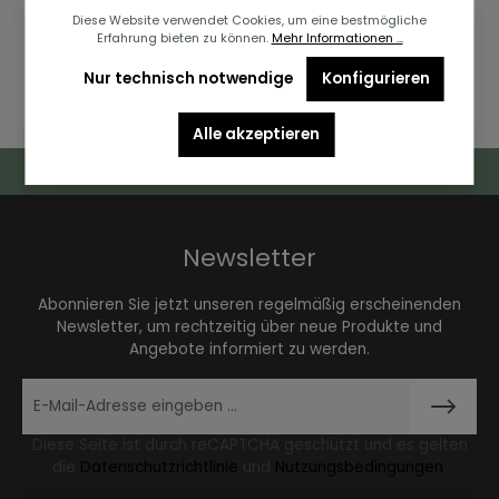
Diese Website verwendet Cookies, um eine bestmögliche
Erfahrung bieten zu können.
Mehr Informationen ...
Nur technisch notwendige
Konfigurieren
Alle akzeptieren
Deutschlandweiter Kostenloser Versand
Newsletter
Abonnieren Sie jetzt unseren regelmäßig erscheinenden
Newsletter, um rechtzeitig über neue Produkte und
Angebote informiert zu werden.
Diese Seite ist durch reCAPTCHA geschützt und es gelten
die
Datenschutzrichtlinie
und
Nutzungsbedingungen
.