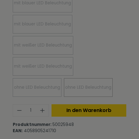
mit blauer LED Beleuchtung
(Diese Option ist zurzeit nicht verfügbar.)
mit blauer LED Beleuchtung
(Diese Option ist zurzeit nicht verfügbar.)
mit weißer LED Beleuchtung
(Diese Option ist zurzeit nicht verfügbar.)
mit weißer LED Beleuchtung
(Diese Option ist zurzeit nicht verfügbar.)
ohne LED Beleuchtung
ohne LED Beleuchtung
(Diese Option ist zurzeit nicht verfügbar.)
(Diese Option ist zurzeit nic
Produkt Anzahl: Gib den gewünschte
In den Warenkorb
Produktnummer:
50025948
EAN:
4058905241710