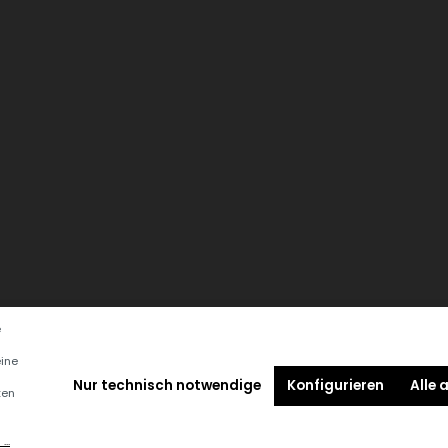
e
eine
Nur technisch notwendige
Konfigurieren
Alle 
ten
..