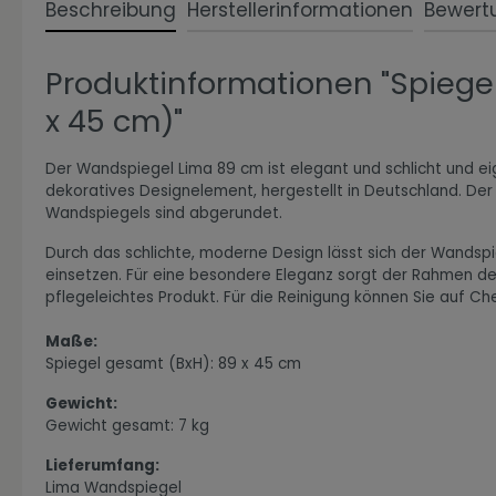
Beschreibung
Herstellerinformationen
Bewert
Produktinformationen "Spiege
Zur Kategorie Expressiv Color
x 45 cm)"
Der Wandspiegel Lima 89 cm ist elegant und schlicht und ei
dekoratives Designelement, hergestellt in Deutschland. D
Wandspiegels sind abgerundet.
Durch das schlichte, moderne Design lässt sich der Wandspi
einsetzen. Für eine besondere Eleganz sorgt der Rahmen des
pflegeleichtes Produkt. Für die Reinigung können Sie auf C
Maße:
Spiegel gesamt (BxH): 89 x 45 cm
Zur Kategorie Fanwelt
Gewicht:
Gewicht gesamt: 7 kg
Lieferumfang:
Lima Wandspiegel