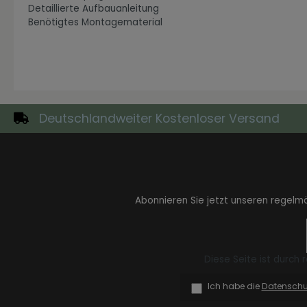
Detaillierte Aufbauanleitung
Benötigtes Montagematerial
Zur Kategorie Industrial Style
Deutschlandweiter Kostenloser Versand
Abonnieren Sie jetzt unseren regelm
Zur Kategorie Moderne Eleganz
Diese Seite ist durch
Ich habe die
Datensch