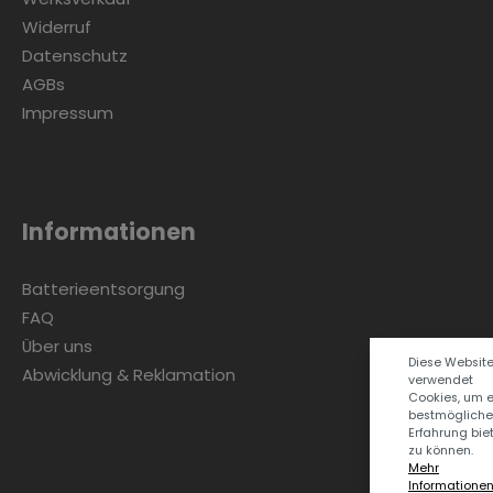
Widerruf
Datenschutz
AGBs
Impressum
Informationen
Batterieentsorgung
FAQ
Über uns
Diese Websit
Abwicklung & Reklamation
verwendet
Cookies, um 
bestmögliche
Erfahrung bie
zu können.
Mehr
Informationen .