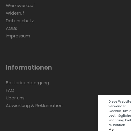
Werksverkauf
Widerruf
Datenschutz
AGBs
Impressum
Informationen
Batterieentsorgung
FAQ
Über uns
Diese Websit
Abwicklung & Reklamation
verwendet
Cookies, um 
bestmögliche
Erfahrung bie
zu können.
Mehr