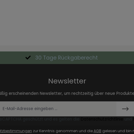
30 Tage Rückgaberecht
Newsletter
äßig erscheinenden Newsletter, um rechtzeitig über neue Produkt
 reCAPTCHA geschützt und es gelten die
Datenschutzrichtlinie
und
utzbestimmungen
zur Kenntnis genommen und die
AGB
gelesen und bin m