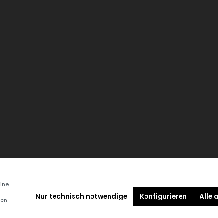
e
eine
Nur technisch notwendige
Konfigurieren
Alle 
ten