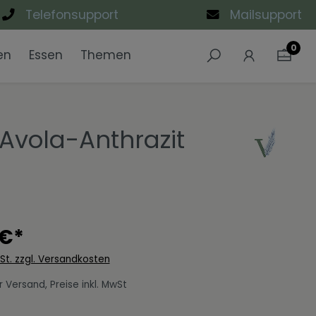
Telefonsupport
Mailsupport
0
en
Essen
Themen
e
ke
n
Sets
Weiß
Highboards
Büromöbel-Sets
Schuhschränke
Waschbeckenunterschränk
Designfronten
Sideboards
Industrial Style
Avola-Anthrazit
n
sch
Wandregale
Urban Black
e
Wohnzimmer-Sets
 €*
wSt. zzgl. Versandkosten
 Versand, Preise inkl. MwSt
len