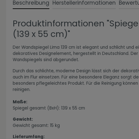
Beschreibung
Herstellerinformationen
Bewert
Produktinformationen "Spiege
Zur Kategorie Expressiv Color
(139 x 55 cm)"
Der Wandspiegel Lima 139 cm ist elegant und schlicht und e
dekoratives Designelement, hergestellt in Deutschland. D
Wandspiegels sind abgerundet.
Durch das schlichte, moderne Design lässt sich der dekora
auch im Flur einsetzen. Für eine besondere Eleganz sorgt de
besonders pflegeleichtes Produkt. Für die Reinigung könne
reinigen.
Maße:
Zur Kategorie Fanwelt
Spiegel gesamt (BxH): 139 x 55 cm
Gewicht:
Gewicht gesamt: 15 kg
Lieferumfang: