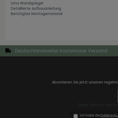
Lima Wandspiegel
Detaillierte Aufbauanleitung
Benötigtes Montagematerial
Zur Kategorie Industrial Style
Deutschlandweiter Kostenloser Versand
Abonnieren Sie jetzt unseren regelm
Zur Kategorie Moderne Eleganz
Diese Seite ist durch
Ich habe die
Datensch