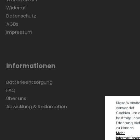
Widerruf
Datenschutz
AGBs
Impressum
Informationen
Batterieentsorgung
FAQ
Über uns
Diese Websit
Abwicklung & Reklamation
verwendet
Cookies, um 
bestmögliche
Erfahrung bie
zu können.
Mehr
Informationen .