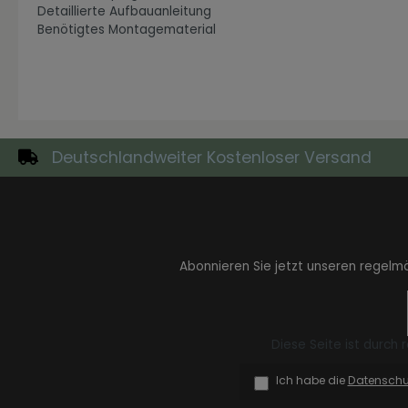
Detaillierte Aufbauanleitung
Benötigtes Montagematerial
Zur Kategorie Industrial Style
Deutschlandweiter Kostenloser Versand
Abonnieren Sie jetzt unseren regelm
Zur Kategorie Moderne Eleganz
Diese Seite ist durch
Ich habe die
Datensch