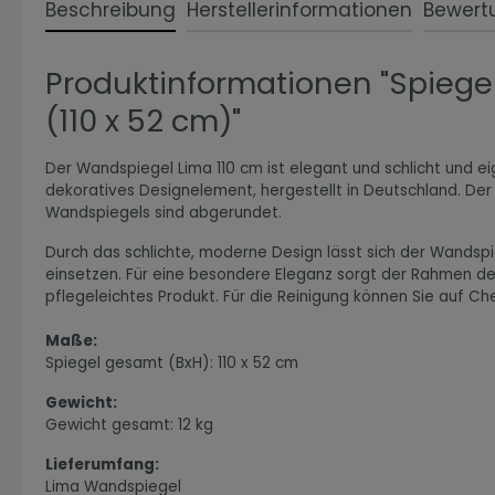
Beschreibung
Herstellerinformationen
Bewert
Produktinformationen "Spiege
Zur Kategorie Expressiv Color
(110 x 52 cm)"
Der Wandspiegel Lima 110 cm ist elegant und schlicht und ei
dekoratives Designelement, hergestellt in Deutschland. D
Wandspiegels sind abgerundet.
Durch das schlichte, moderne Design lässt sich der Wandspi
einsetzen. Für eine besondere Eleganz sorgt der Rahmen des
pflegeleichtes Produkt. Für die Reinigung können Sie auf C
Maße:
Spiegel gesamt (BxH): 110 x 52 cm
Zur Kategorie Fanwelt
Gewicht:
Gewicht gesamt: 12 kg
Lieferumfang:
Lima Wandspiegel