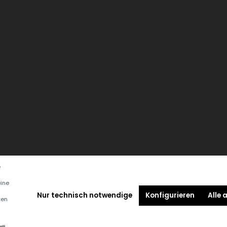
e
eine
Nur technisch notwendige
Konfigurieren
Alle 
ten
..