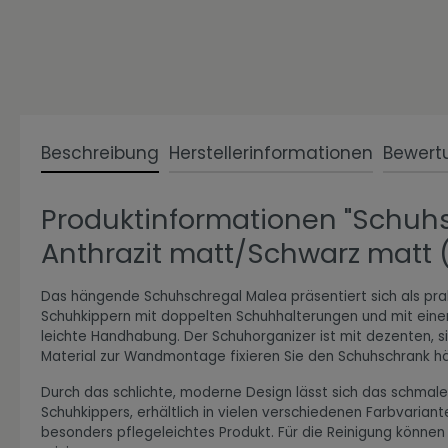
Zur Kategorie Expressiv Color
Beschreibung
Herstellerinformationen
Bewert
Produktinformationen "Schuh
Anthrazit matt/Schwarz matt (
Das hängende Schuhschregal Malea präsentiert sich als prak
Schuhkippern mit doppelten Schuhhalterungen und mit einer
Zur Kategorie Fanwelt
leichte Handhabung. Der Schuhorganizer ist mit dezenten, si
Material zur Wandmontage fixieren Sie den Schuhschrank 
Durch das schlichte, moderne Design lässt sich das schmale
Schuhkippers, erhältlich in vielen verschiedenen Farbvarian
besonders pflegeleichtes Produkt. Für die Reinigung könne