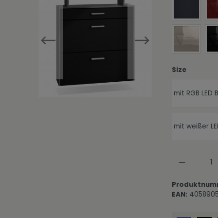
Fronten i
Fronten i
auswähl
Size
mit RGB LED 
mit weißer L
Produkt
Produktnum
EAN:
405890