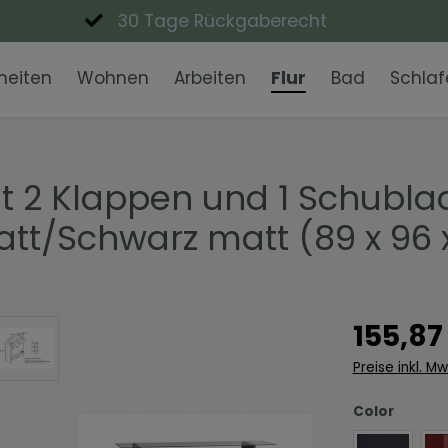
30 Tage Rückgaberecht
heiten
Wohnen
Arbeiten
Flur
Bad
Schlaf
Lowboards
Schreibtische
Garderobenpaneele
Waschbecken
Nachttische
Eckbänke
Einzigartig Wohnen
Couchtisch
Büroschrän
Garderobe
Badmöbel-
Esstische
Wohnen in 
Kommoden
Expressiv Color
Vitrinen
Fanwelt
t 2 Klappen und 1 Schubla
att/Schwarz matt (89 x 96 
Spiegel
Moderne Eleganz
Dekoschale
Skandinavi
Wohnwände
TV-Aufsätz
155,87
Preise inkl. M
auswäh
Color