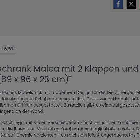
ungen
schrank Malea mit 2 Klappen und
89 x 96 x 23 cm)"
tisches Möbelstück mit modernem Design für die Diele, hergestell
 leichtgängigen Schublade ausgerüstet. Diese verläuft dank Laufs
lbernen Griffen ausgestattet. Zusätzlich gibt es eine aufgesetzte
hängend an der Wand.
 Schuhregal mit vielen verschiedenen Einrichtungsstilen kombinier
ten, die Ihnen eine Vielzahl an Kombinationsmöglichkeiten bieten. 
n Sie auf Chemie verzichten - es reicht ein leicht angefeuchtete