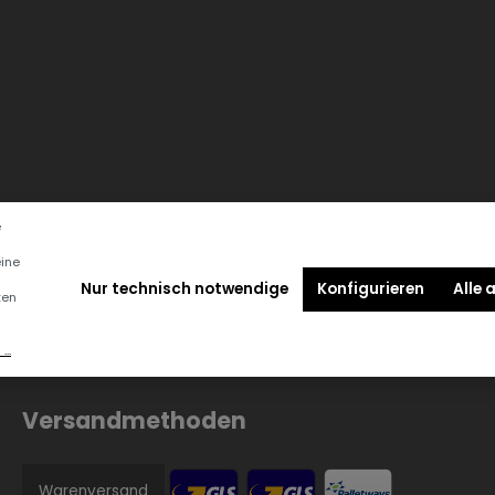
e
eine
Nur technisch notwendige
Konfigurieren
Alle 
ten
..
Versandmethoden
Warenversand