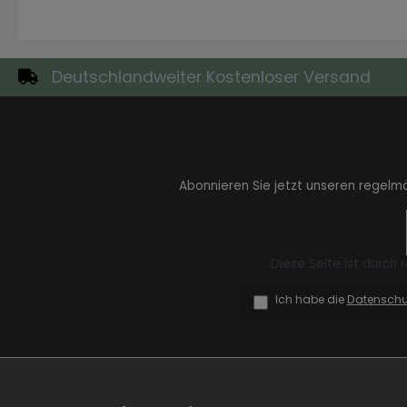
Deutschlandweiter Kostenloser Versand
Zur Kategorie Skandinavisch
Abonnieren Sie jetzt unseren regelm
Diese Seite ist durch
Ich habe die
Datensch
Zur Kategorie Urban Black