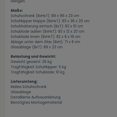
reinigen.
Maße:
Schuhschrank (BxHxT): 89 x 96 x 23 cm
Schuhkipper Klappe (BxHxT): 83 x 36 x 20 cm
Schuhhalterung einfach (BxT): 83 x 10 cm
Schublade außen (BxHxT): 83 x 12 x 20 cm
Zur Kategorie Industrial Style
Schublade innen (BxHxT): 82 x 8 x 19 cm
Ablage unter dem Glas (BxH): 71 x 8 cm
Glasablage (BxT): 89 x 23 cm
Belastung und Gewicht:
Gewicht gesamt: 26 kg
Tragfähigkeit Schuhkipper: 5 kg
Tragfähigkeit Schublade: 10 kg
Lieferumfang:
Malea Schuhschrank
Glasablage
Zur Kategorie Moderne Eleganz
Detaillierte Aufbauanleitung
Benötigtes Montagematerial