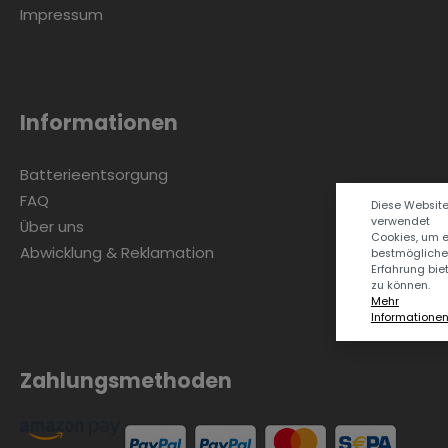
Impressum
Informationen
Batterieentsorgung
FAQ
Diese Websit
verwendet
Über uns
Cookies, um 
Abwicklung & Reklamation
bestmögliche
Erfahrung bie
zu können.
Mehr
Informationen .
Zahlungsmethoden