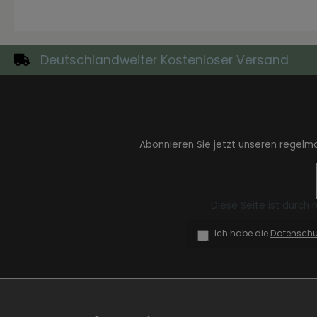
Deutschlandweiter Kostenloser Versand
Zur Kategorie Skandinavisch
Abonnieren Sie jetzt unseren regelm
Diese Seite ist durch
Ich habe die
Datensch
Zur Kategorie Urban Black