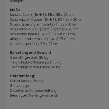
reinigen.
Maße:
Schuhschrank (BxHxT): 89 x 96 x 23 cm
Schuhkipper Klappe (BxHxT): 83 x 36 x 20 cm
Schuhhalterung einfach (BxT): 83 x 10 cm
Schublade außen (BxHxT): 83 x 12 x 20 cm
Zur Kategorie Industrial Style
Schublade innen (BxHxT): 82 x 8 x 19 cm
Ablage unter dem Glas (BxH): 71 x 8 cm
Glasablage (BxT): 89 x 23 cm
Belastung und Gewicht:
Gewicht gesamt: 26 kg
Tragfähigkeit Schuhkipper: 5 kg
Tragfähigkeit Schublade: 10 kg
Lieferumfang:
Malea Schuhschrank
Glasablage
Zur Kategorie Moderne Eleganz
Detaillierte Aufbauanleitung
Benötigtes Montagematerial