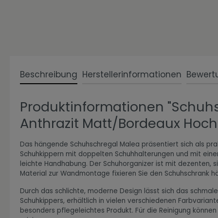
Zur Kategorie Expressiv Color
Beschreibung
Herstellerinformationen
Bewert
Produktinformationen "Schuh
Anthrazit Matt/Bordeaux Hochg
Das hängende Schuhschregal Malea präsentiert sich als prak
Schuhkippern mit doppelten Schuhhalterungen und mit einer
Zur Kategorie Fanwelt
leichte Handhabung. Der Schuhorganizer ist mit dezenten, si
Material zur Wandmontage fixieren Sie den Schuhschrank 
Durch das schlichte, moderne Design lässt sich das schmale
Schuhkippers, erhältlich in vielen verschiedenen Farbvarian
besonders pflegeleichtes Produkt. Für die Reinigung könne