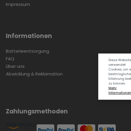
Impressum
Informationen
Batterieentsorgung
FAQ
Diese Websit
verwendet
Über uns
Cookies, um 
Abwicklung & Reklamation
bestmögliche
Erfahrung bie
zu können.
Mehr
Informationen .
Zahlungsmethoden