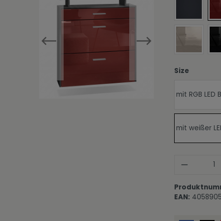
Fronten i
Fronten i
auswähl
Size
mit RGB LED 
mit weißer L
Produkt
Produktnum
EAN:
405890