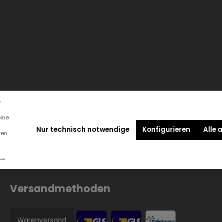
e
eine
Nur technisch notwendige
Konfigurieren
Alle 
ten
..
Versandmethoden
Warenversand