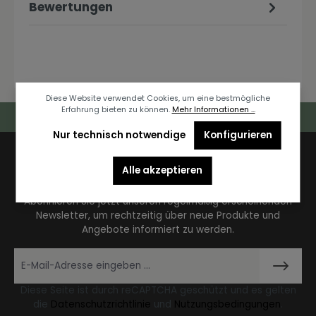
Bewertungen
Diese Website verwendet Cookies, um eine bestmögliche
Erfahrung bieten zu können.
Mehr Informationen ...
Deutschlandweiter Kostenloser Versand
Nur technisch notwendige
Konfigurieren
Newsletter
Alle akzeptieren
Abonnieren Sie jetzt unseren regelmäßig erscheinenden
Newsletter, um rechtzeitig über neue Produkte und
Angebote informiert zu werden.
Diese Seite ist durch reCAPTCHA geschützt und es gelten
die
Datenschutzrichtlinie
und
Nutzungsbedingungen
.