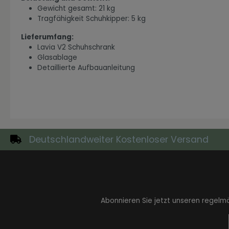
Gewicht gesamt: 21 kg
Tragfähigkeit Schuhkipper: 5 kg
Lieferumfang:
Lavia V2 Schuhschrank
Glasablage
Zur Kategorie Industrial Style
Detaillierte Aufbauanleitung
Deutschlandweiter Kostenloser Versand
Zur Kategorie Moderne Eleganz
Abonnieren Sie jetzt unseren regelm