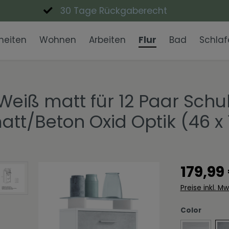
30 Tage Rückgaberecht
heiten
Wohnen
Arbeiten
Flur
Bad
Schlaf
Lowboards
Schreibtische
Garderobenpaneele
Waschbecken
Nachttische
Eckbänke
Einzigartig Wohnen
Couchtisch
Büroschrän
Garderobe
Badmöbel-
Esstische
Wohnen in 
Kommoden
Expressiv Color
Vitrinen
Fanwelt
Weiß matt für 12 Paar Schu
t/Beton Oxid Optik (46 x 
Spiegel
Moderne Eleganz
Dekoschale
Skandinavi
Wohnwände
TV-Aufsätz
179,99
Preise inkl. M
auswäh
Color