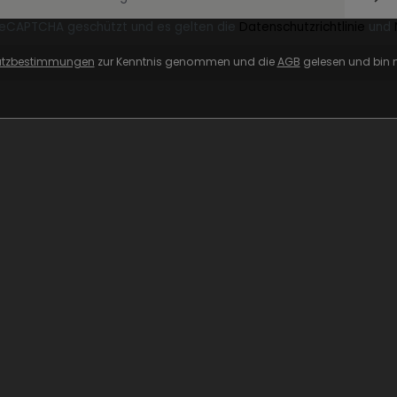
 reCAPTCHA geschützt und es gelten die
Datenschutzrichtlinie
und
utzbestimmungen
zur Kenntnis genommen und die
AGB
gelesen und bin m