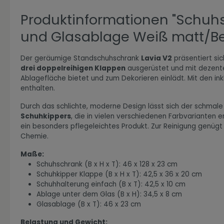
Produktinformationen "Schuhs
und Glasablage Weiß matt/Beto
Zur Kategorie Expressiv Color
Der geräumige Standschuhschrank
Lavia V2
präsentiert sic
drei doppelreihigen Klappen
ausgerüstet und mit dezenten
Ablagefläche bietet und zum Dekorieren einlädt. Mit den ink
enthalten.
Durch das schlichte, moderne Design lässt sich der schmale
Schuhkippers
, die in vielen verschiedenen Farbvarianten e
ein besonders pflegeleichtes Produkt. Zur Reinigung genügt
Chemie.
Maße:
Schuhschrank (B x H x T): 46 x 128 x 23 cm
Zur Kategorie Fanwelt
Schuhkipper Klappe (B x H x T): 42,5 x 36 x 20 cm
Schuhhalterung einfach (B x T): 42,5 x 10 cm
Ablage unter dem Glas (B x H): 34,5 x 8 cm
Glasablage (B x T): 46 x 23 cm
Belastung und Gewicht: