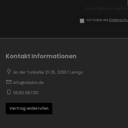
Diese Seite ist durch
Ich habe die
Datensch
Zur Kategorie Skandinavisch
Kontakt Informationen
An der Tonkuhle 21-25, 32657 Lemgo
info@vladon.de
05261 667310
Zur Kategorie Urban Black
Vertrag widerrufen