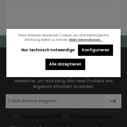
Diese Website verwendet Cookies, um eine bestmögliche
Erfahrung bieten zu können.
Mehr Informationen ...
Deutschlandweiter Kostenloser Versand
Nur technisch notwendige
Konfigurieren
Newsletter
Alle akzeptieren
Abonnieren Sie jetzt unseren regelmäßig erscheinenden
Newsletter, um rechtzeitig über neue Produkte und
Angebote informiert zu werden.
Diese Seite ist durch reCAPTCHA geschützt und es gelten
die
Datenschutzrichtlinie
und
Nutzungsbedingungen
.