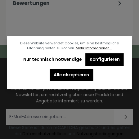
Bewertungen
Diese Website verwendet Cookies, um eine bestmögliche
Erfahrung bieten zu können.
Mehr Informationen ...
Deutschlandweiter Kostenloser Versand
Nur technisch notwendige
Konfigurieren
Newsletter
Alle akzeptieren
Abonnieren Sie jetzt unseren regelmäßig erscheinenden
Newsletter, um rechtzeitig über neue Produkte und
Angebote informiert zu werden.
Diese Seite ist durch reCAPTCHA geschützt und es gelten
die
Datenschutzrichtlinie
und
Nutzungsbedingungen
.