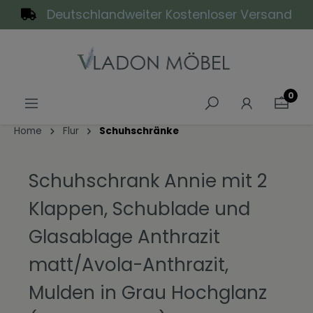
Deutschlandweiter Kostenloser Versand
alt springen
0
Home
Flur
Schuhschränke
Schuhschrank Annie mit 2
Klappen, Schublade und
Glasablage Anthrazit
matt/Avola-Anthrazit,
Mulden in Grau Hochglanz