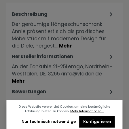
Beschreibung
Der geräumige Hängeschuhschrank
Annie präsentiert sich als praktisches
Möbelstück mit modernem Design für
die Diele, hergest…
Mehr
Herstellerinformationen
An der Tonkuhle 21-25Lemgo, Nordrhein-
Westfalen, DE, 32657info@vladon.de
Mehr
Bewertungen
Diese Website verwendet Cookies, um eine bestmögliche
Erfahrung bieten zu können.
Mehr Informationen ...
Nur technisch notwendige
Konfigurieren