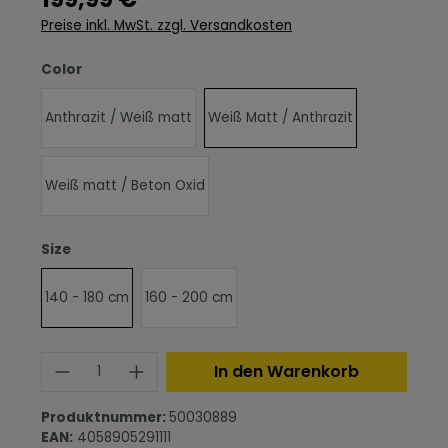
Preise inkl. MwSt. zzgl. Versandkosten
auswählen
Color
Anthrazit / Weiß matt
Weiß Matt / Anthrazit
Weiß matt / Beton Oxid
auswählen
Size
140 - 180 cm
160 - 200 cm
Produkt Anzahl: Gib den gewünschte
In den Warenkorb
Produktnummer:
50030889
EAN:
4058905291111