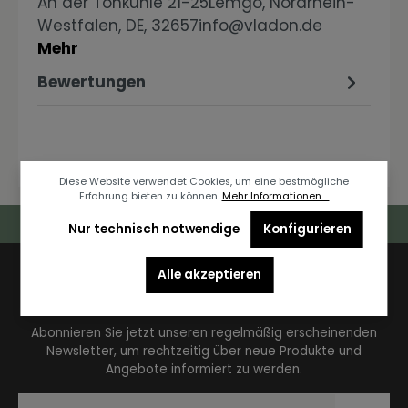
An der Tonkuhle 21-25Lemgo, Nordrhein-
Westfalen, DE, 32657info@vladon.de
Mehr
Bewertungen
Diese Website verwendet Cookies, um eine bestmögliche
Erfahrung bieten zu können.
Mehr Informationen ...
Deutschlandweiter Kostenloser Versand
Nur technisch notwendige
Konfigurieren
Alle akzeptieren
Newsletter
Abonnieren Sie jetzt unseren regelmäßig erscheinenden
Newsletter, um rechtzeitig über neue Produkte und
Angebote informiert zu werden.