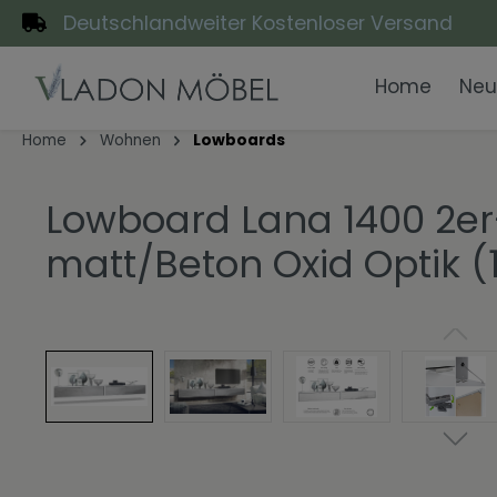
Deutschlandweiter Kostenloser Versand
pringen
Zur Hauptnavigation springen
Home
Neu
Home
Wohnen
Lowboards
Lowboard Lana 1400 2er
matt/Beton Oxid Optik (1
Zur Kategorie Wohnen
Zur Kategorie Arbeiten
Zur Kategorie Flur
Zur Kategorie Bad
Zur Kategorie Schlafen
Zur Kategorie Essen
Zur Kategorie Themen
Bildergalerie überspringen