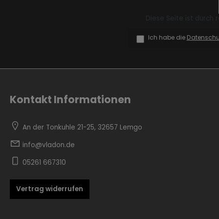
Diese Seite ist durch
Ich habe die
Datensch
Zur Kategorie Skandinavisch
Kontakt Informationen
An der Tonkuhle 21-25, 32657 Lemgo
info@vladon.de
05261 667310
Zur Kategorie Urban Black
Vertrag widerrufen