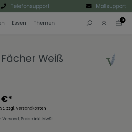
Telefonsupport
Mailsupport
0
en
Essen
Themen
e
ke
n
Sets
Weiß
Highboards
Büromöbel-Sets
Schuhschränke
Waschbeckenunterschränk
Designfronten
Sideboards
Industrial Style
3 Fächer Weiß
n
sch
Wandregale
Urban Black
e
Wohnzimmer-Sets
 €*
wSt. zzgl. Versandkosten
 Versand, Preise inkl. MwSt
len