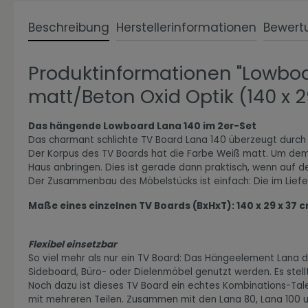
Beschreibung
Herstellerinformationen
Bewert
Produktinformationen "Lowboa
Zur Kategorie Expressiv Color
matt/Beton Oxid Optik (140 x 2
Das hängende Lowboard Lana 140 im 2er-Set
Das charmant schlichte TV Board Lana 140 überzeugt durch 
Der Korpus des TV Boards hat die Farbe Weiß matt. Um dem M
Haus anbringen. Dies ist gerade dann praktisch, wenn auf 
Der Zusammenbau des Möbelstücks ist einfach: Die im Lieferu
Maße eines einzelnen TV Boards (BxHxT): 140 x 29 x 37 
Zur Kategorie Fanwelt
Flexibel einsetzbar
So viel mehr als nur ein TV Board: Das Hängeelement Lana de
Sideboard, Büro- oder Dielenmöbel genutzt werden. Es stellt
Noch dazu ist dieses TV Board ein echtes Kombinations-Tale
mit mehreren Teilen. Zusammen mit den Lana 80, Lana 100 u