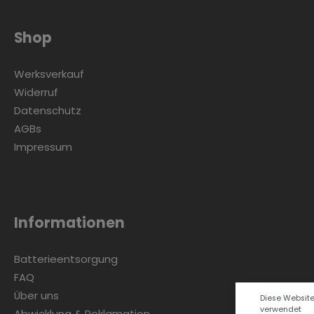
Shop
Werksverkauf
Widerruf
Datenschutz
AGBs
Impressum
Informationen
Batterieentsorgung
FAQ
Über uns
Diese Websit
verwendet
Abwicklung & Reklamation