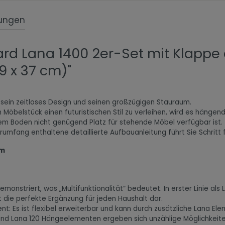
ungen
rd Lana 1400 2er-Set mit Klappe 
9 x 37 cm)"
sein zeitloses Design und seinen großzügigen Stauraum.
öbelstück einen futuristischen Stil zu verleihen, wird es hängen
dem Boden nicht genügend Platz für stehende Möbel verfügbar ist.
mfang enthaltene detaillierte Aufbauanleitung führt Sie Schritt f
cm
monstriert, was „Multifunktionalität“ bedeutet. In erster Linie a
 die perfekte Ergänzung für jeden Haushalt dar.
nt: Es ist flexibel erweiterbar und kann durch zusätzliche Lana 
nd Lana 120 Hängeelementen ergeben sich unzählige Möglichkeiten