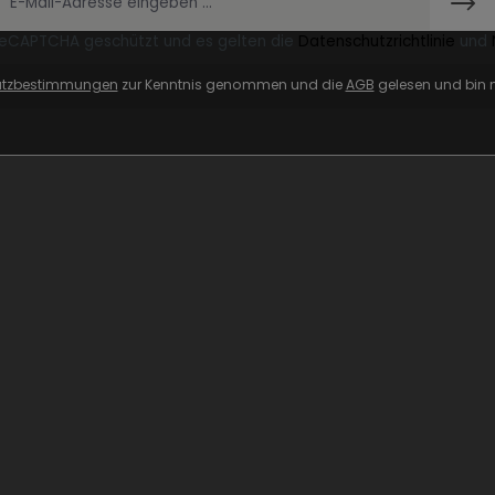
 reCAPTCHA geschützt und es gelten die
Datenschutzrichtlinie
und
utzbestimmungen
zur Kenntnis genommen und die
AGB
gelesen und bin m