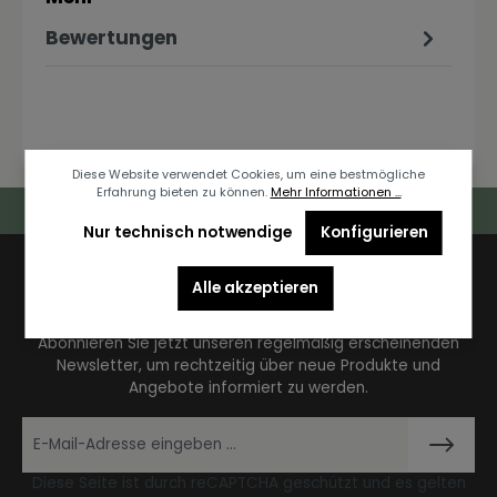
Bewertungen
Diese Website verwendet Cookies, um eine bestmögliche
Erfahrung bieten zu können.
Mehr Informationen ...
Deutschlandweiter Kostenloser Versand
Nur technisch notwendige
Konfigurieren
Alle akzeptieren
Newsletter
Abonnieren Sie jetzt unseren regelmäßig erscheinenden
Newsletter, um rechtzeitig über neue Produkte und
Angebote informiert zu werden.
Diese Seite ist durch reCAPTCHA geschützt und es gelten