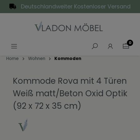
Deutschlandweiter Kostenloser Versand
alt springen
0
Home
Wohnen
Kommoden
Kommode Rova mit 4 Türen
Weiß matt/Beton Oxid Optik
(92 x 72 x 35 cm)