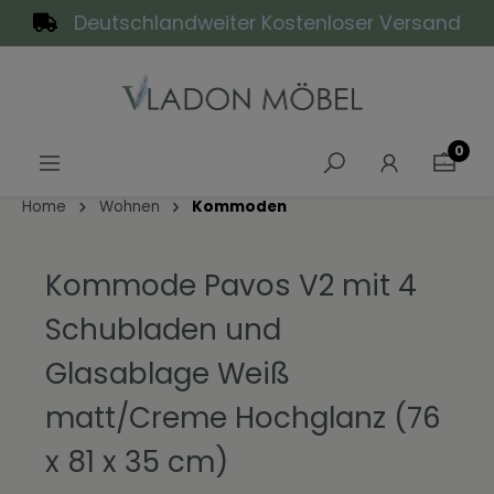
Deutschlandweiter Kostenloser Versand
alt springen
0
Home
Wohnen
Kommoden
Kommode Pavos V2 mit 4
Schubladen und
Glasablage Weiß
matt/Creme Hochglanz (76
x 81 x 35 cm)