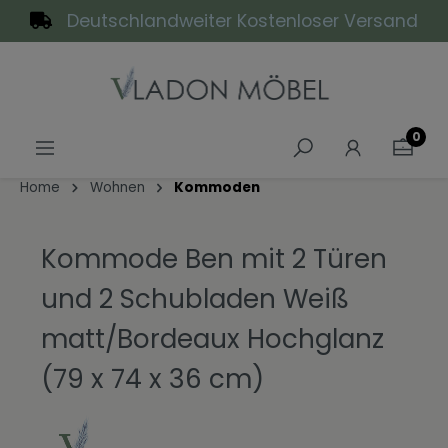
Deutschlandweiter Kostenloser Versand
alt springen
0
Home
Wohnen
Kommoden
Kommode Ben mit 2 Türen
und 2 Schubladen Weiß
matt/Bordeaux Hochglanz
(79 x 74 x 36 cm)