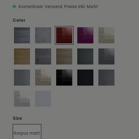
Kostenloser Versand, Preise inkl. MwSt
auswählen
Color
Front in Avola-Anthrazit
Front in Beton Oxid Optik
Front in Bordeaux Hochglanz
Front in Brombeer Hochgl
Front in Creme
Front in Eiche Natur
Front in Eiche Nordic
Front in Eiche sägerau
Front in Graphit Seidenm
Front in Grau H
Front in Hellgrau Seidenmatt
Front in Sandgrau Hochglanz
Front in Schwarz Hochglanz
Front in Schwarz matt
Front in Scratc
Front in Weiß Hochglanz
Front in Weiß matt
auswählen
Size
Korpus matt