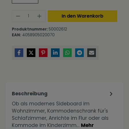
Produkt Anzahl: Gib den gewünschte
In den Warenkorb
Produktnummer:
50002612
EAN:
4058905020070
Beschreibung
Ob als modernes Sideboard im
Wohnzimmer, Kommodenschrank für's
Schlafzimmer, Anrichte im Flur oder als
Kommode im Kinderzimm…
Mehr