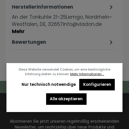
Herstellerinformationen
An der Tonkuhle 21-25Lemgo, Nordrhein-
Westfalen, DE, 32657info@vladon.de
Mehr
Bewertungen
Diese Website verwendet Cookies, um eine bestmögliche
Erfahrung bieten zu können.
Mehr Informationen ...
Nur technisch notwendige
Konfigurieren
Deutschlandweiter Kostenloser Versand
Alle akzeptieren
Newsletter
Abonnieren Sie jetzt unseren regelmäßig erscheinenden
Newsletter, um rechtzeitig über neue Produkte und