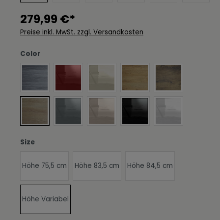
279,99 €*
Preise inkl. MwSt. zzgl. Versandkosten
auswählen
Color
Avola-Anthrazit
Bordeaux Hochglanz
Creme Hochglanz
Eiche Natur
Eiche Ribbeck
Eiche sägerau
Grau Hochglanz
Sandgrau Hochglanz
Schwarz Hochglanz
Weiß Hochglan
auswählen
Size
Höhe 75,5 cm
Höhe 83,5 cm
Höhe 84,5 cm
Höhe Variabel