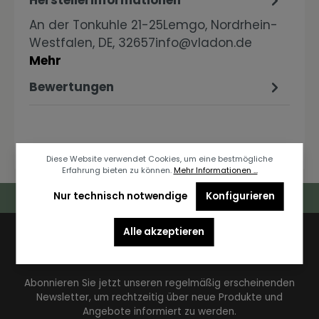
Herstellerinformationen
An der Tonkuhle 21-25Lemgo, Nordrhein-
Westfalen, DE, 32657info@vladon.de
Mehr
Bewertungen
Diese Website verwendet Cookies, um eine bestmögliche
Erfahrung bieten zu können.
Mehr Informationen ...
Deutschlandweiter Kostenloser Versand
Nur technisch notwendige
Konfigurieren
Alle akzeptieren
Newsletter
Abonnieren Sie jetzt unseren regelmäßig erscheinenden
Newsletter, um rechtzeitig über neue Produkte und
Angebote informiert zu werden.