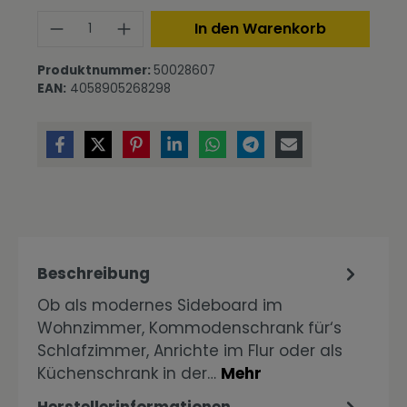
Produkt Anzahl: Gib den gewünschte
In den Warenkorb
Produktnummer:
50028607
EAN:
4058905268298
Beschreibung
Ob als modernes Sideboard im
Wohnzimmer, Kommodenschrank für‘s
Schlafzimmer, Anrichte im Flur oder als
Küchenschrank in der…
Mehr