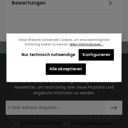
Bewertungen
Diese Website verwendet Cookies, um eine bestmögliche
Erfahrung bieten zu können.
Mehr Informationen ...
Deutschlandweiter Kostenloser Versand
Nur technisch notwendige
Konfigurieren
Newsletter
Alle akzeptieren
Abonnieren Sie jetzt unseren regelmäßig erscheinenden
Newsletter, um rechtzeitig über neue Produkte und
Angebote informiert zu werden.
Diese Seite ist durch reCAPTCHA geschützt und es gelten
die
Datenschutzrichtlinie
und
Nutzungsbedingungen
.