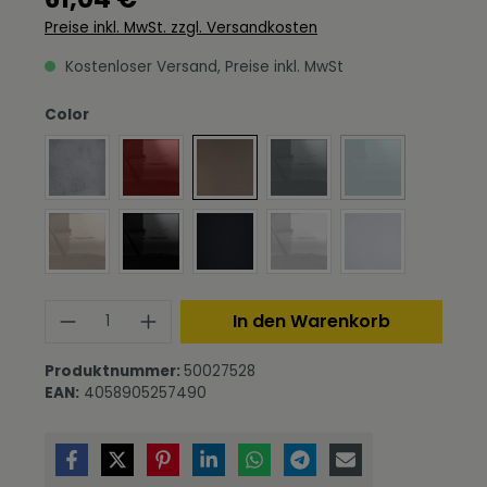
Preise inkl. MwSt. zzgl. Versandkosten
Kostenloser Versand, Preise inkl. MwSt
auswählen
Color
Beton Oxid Optik
Bordeaux Hochglanz
Bronze Optik
Grau Hochglanz
Petrol Hochgla
(Diese Option ist 
Sandgrau Hochglanz
Schwarz Hochglanz
Schwarz matt
Weiß Hochglanz
Weiß matt
Produkt Anzahl: Gib den gewünschte
In den Warenkorb
Produktnummer:
50027528
EAN:
4058905257490