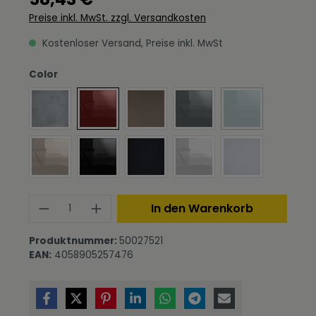
Preise inkl. MwSt. zzgl. Versandkosten
Kostenloser Versand, Preise inkl. MwSt
auswählen
Color
Beton Oxid Optik
Bordeaux Hochglanz
Bronze Optik
Grau Hochglanz
Petrol Hochgla
(Diese Option ist 
Sandgrau Hochglanz
Schwarz Hochglanz
Schwarz matt
Weiß Hochglanz
Weiß matt
Produkt Anzahl: Gib den gewünschte
In den Warenkorb
Produktnummer:
50027521
EAN:
4058905257476