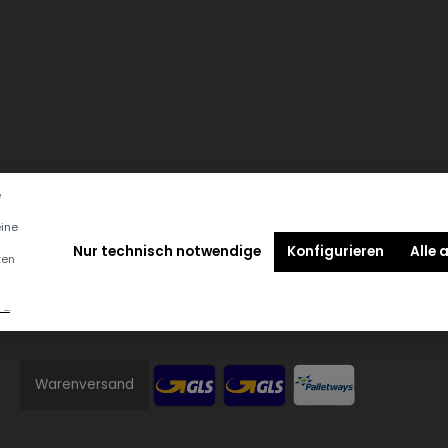
e
eine
Nur technisch notwendige
Konfigurieren
Alle 
ten
..
Versandmethoden
Warenversand