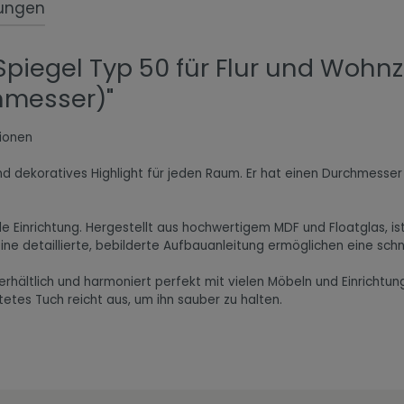
ungen
Spiegel Typ 50 für Flur und Woh
hmesser)"
ionen
und dekoratives Highlight für jeden Raum. Er hat einen Durchmesse
e Einrichtung. Hergestellt aus hochwertigem MDF und Floatglas, is
ne detaillierte, bebilderte Aufbauanleitung ermöglichen eine sch
ältlich und harmoniert perfekt mit vielen Möbeln und Einrichtungs
tetes Tuch reicht aus, um ihn sauber zu halten.