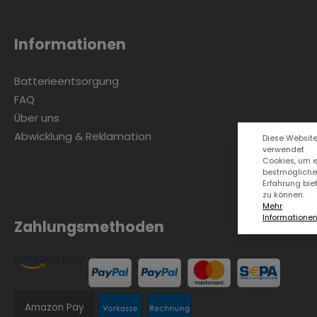
Informationen
Batterieentsorgung
FAQ
Über uns
Abwicklung & Reklamation
Diese Websit
verwendet
Cookies, um 
bestmögliche
Erfahrung bie
zu können.
Mehr
Informationen .
Zahlungsmethoden
Amazon Pay