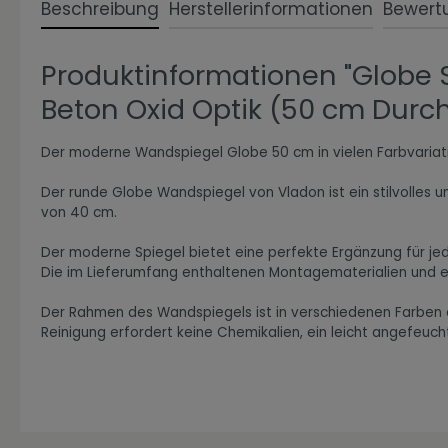
Beschreibung
Herstellerinformationen
Bewert
Produktinformationen "Globe 
Zur Kategorie Expressiv Color
Beton Oxid Optik (50 cm Durc
Der moderne Wandspiegel Globe 50 cm in vielen Farbvariat
Der runde Globe Wandspiegel von Vladon ist ein stilvolles 
von 40 cm.
Der moderne Spiegel bietet eine perfekte Ergänzung für jed
Die im Lieferumfang enthaltenen Montagematerialien und ei
Der Rahmen des Wandspiegels ist in verschiedenen Farben erh
Reinigung erfordert keine Chemikalien, ein leicht angefeuch
Zur Kategorie Fanwelt