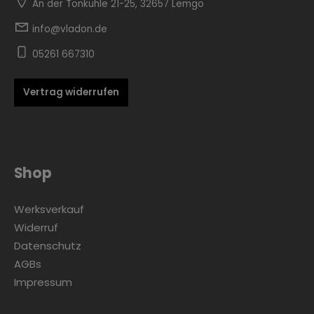
An der Tonkuhle 21-25, 32657 Lemgo
info@vladon.de
05261 667310
Vertrag widerrufen
Zur Kategorie Skandinavisch
Shop
Werksverkauf
Widerruf
Datenschutz
AGBs
Zur Kategorie Urban Black
Impressum