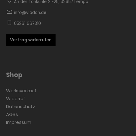
An der Tonkuhle 21-25, 32657 Lemgo
info@vladon.de
05261 667310
Vertrag widerrufen
Zur Kategorie Skandinavisch
Shop
Werksverkauf
Widerruf
Datenschutz
AGBs
Zur Kategorie Urban Black
Impressum