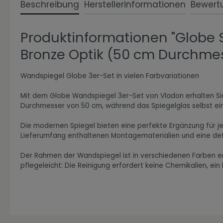
Beschreibung
Herstellerinformationen
Bewert
Produktinformationen "Globe 
Zur Kategorie Expressiv Color
Bronze Optik (50 cm Durchmes
Wandspiegel Globe 3er-Set in vielen Farbvariationen
Mit dem Globe Wandspiegel 3er-Set von Vladon erhalten Sie g
Durchmesser von 50 cm, während das Spiegelglas selbst e
Die modernen Spiegel bieten eine perfekte Ergänzung für je
Lieferumfang enthaltenen Montagematerialien und eine deta
Der Rahmen der Wandspiegel ist in verschiedenen Farben erh
pflegeleicht: Die Reinigung erfordert keine Chemikalien, ei
Zur Kategorie Fanwelt