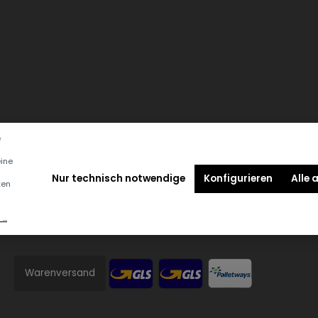
e
eine
Nur technisch notwendige
Konfigurieren
Alle 
ten
..
Versandmethoden
Warenversand