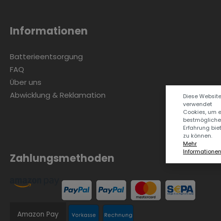
Informationen
Batterieentsorgung
FAQ
Über uns
Abwicklung & Reklamation
Diese Websit
verwendet
Cookies, um 
bestmögliche
Erfahrung bie
zu können.
Mehr
Informationen .
Zahlungsmethoden
Amazon Pay