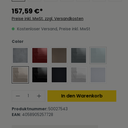
157,59 €*
Preise inkl. MwSt. zzgl. Versandkosten
Kostenloser Versand, Preise inkl. MwSt
auswählen
Color
Beton Oxid Optik
Bordeaux Hochglanz
Bronze Optik
Grau Hochglanz
Petrol Hochgla
(Diese Option ist 
Sandgrau Hochglanz
Schwarz Hochglanz
Schwarz matt
Weiß Hochglanz
Weiß matt
Produkt Anzahl: Gib den gewünschte
In den Warenkorb
Produktnummer:
50027543
EAN:
4058905257728