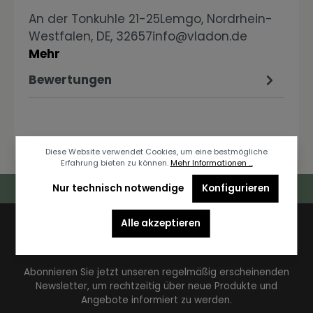
An der Tonkuhle 21-25Lemgo, Nordrhein-
Westfalen, DE, 32657info@vladon.de
Mehr
Bewertungen
Diese Website verwendet Cookies, um eine bestmögliche
Erfahrung bieten zu können.
Mehr Informationen ...
Deutschlandweiter Kostenloser Versand
Nur technisch notwendige
Konfigurieren
Alle akzeptieren
Newsletter
Abonnieren Sie jetzt unseren regelmäßig erscheinenden
Newsletter, um rechtzeitig über neue Produkte und
Angebote informiert zu werden.