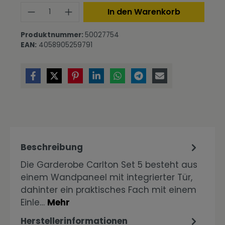
Produkt Anzahl: Gib den gewünschte
In den Warenkorb
Produktnummer:
50027754
EAN:
4058905259791
Beschreibung
Die Garderobe Carlton Set 5 besteht aus
einem Wandpaneel mit integrierter Tür,
dahinter ein praktisches Fach mit einem
Einle…
Mehr
Herstellerinformationen