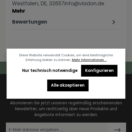
Westfalen, DE, 32657info@vladon.de
Mehr
Bewertungen
Diese Website verwendet Cookies, um eine bestmögliche
Erfahrung bieten zu können.
Mehr Informationen ...
Deutschlandweiter Kostenloser Versand
Nur technisch notwendige
Konfigurieren
Alle akzeptieren
Newsletter
Abonnieren Sie jetzt unseren regelmäßig erscheinenden
Newsletter, um rechtzeitig über neue Produkte und
Angebote informiert zu werden.