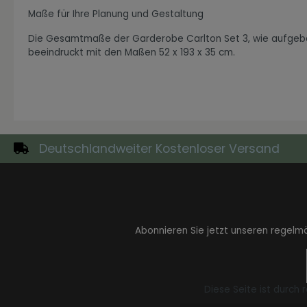
Maße für Ihre Planung und Gestaltung
Die Gesamtmaße der Garderobe Carlton Set 3, wie aufgebau
beeindruckt mit den Maßen 52 x 193 x 35 cm.
Zur Kategorie Industrial Style
Deutschlandweiter Kostenloser Versand
Abonnieren Sie jetzt unseren regelm
Zur Kategorie Moderne Eleganz
Diese Seite ist durch