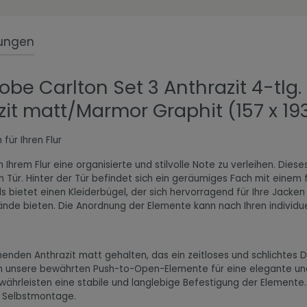
ungen
be Carlton Set 3 Anthrazit 4-tlg.
t matt/Marmor Graphit (157 x 193
ür Ihren Flur
m Ihrem Flur eine organisierte und stilvolle Note zu verleihen. D
Tür. Hinter der Tür befindet sich ein geräumiges Fach mit einem fl
ietet einen Kleiderbügel, der sich hervorragend für Ihre Jacken 
tände bieten. Die Anordnung der Elemente kann nach Ihren individu
nden Anthrazit matt gehalten, das ein zeitloses und schlichtes D
en unsere bewährten Push-to-Open-Elemente für eine elegante und
rleisten eine stabile und langlebige Befestigung der Elemente. D
e Selbstmontage.