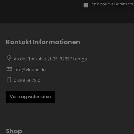
Ich habe die
Datensch
Kontakt Informationen
Zur Kategorie Skandinavisch
An der Tonkuhle 21-25, 32657 Lemgo
info@vladon.de
05261 667310
Vertrag widerrufen
Zur Kategorie Urban Black
Shop