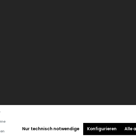
e
eine
Nur technisch notwendige
Konfigurieren
Alle 
ten