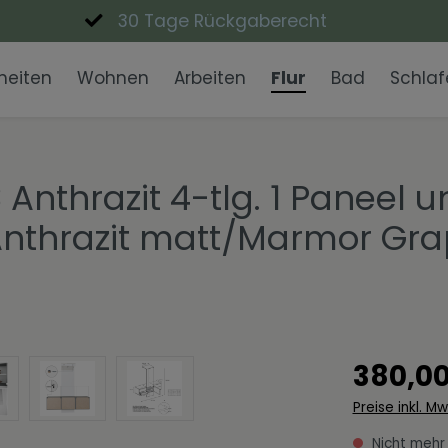
30 Tage Rückgaberecht
heiten
Wohnen
Arbeiten
Flur
Bad
Schlaf
Lowboards
Schreibtische
Garderobenpaneele
Waschbecken
Nachttische
Eckbänke
Einzigartig Wohnen
Couchtisch
Büroschrän
Garderobe
Badmöbel-
Esstische
Wohnen in 
Kommoden
Expressiv Color
Vitrinen
Fanwelt
Anthrazit 4-tlg. 1 Paneel u
hrazit matt/Marmor Graphi
Spiegel
Moderne Eleganz
Dekoschale
Skandinavi
Wohnwände
TV-Aufsätz
380,00
Preise inkl. M
Nicht mehr