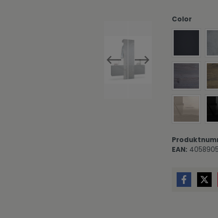
auswäh
Color
Paneel in
Paneel in 
Paneel in
Produktnum
EAN:
4058905