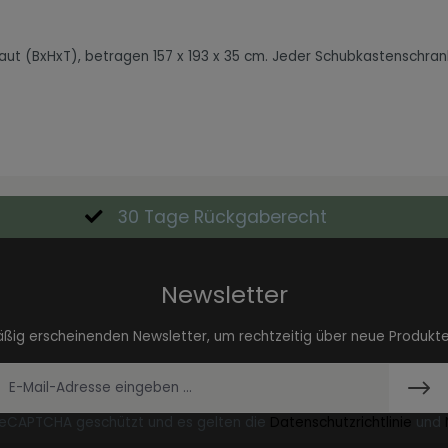
t (BxHxT), betragen 157 x 193 x 35 cm. Jeder Schubkastenschran
30 Tage Rückgaberecht
Newsletter
äßig erscheinenden Newsletter, um rechtzeitig über neue Produkt
 reCAPTCHA geschützt und es gelten die
Datenschutzrichtlinie
und