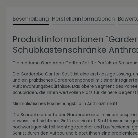
Beschreibung
Herstellerinformationen
Bewert
Zur Kategorie Expressiv Color
Produktinformationen "Gardero
Schubkastenschränke Anthrazi
Die moderne Garderobe Carlton Set 3 - Perfekter Stauraum f
Die Garderobe Carlton Set 3 ist eine erstklassige Lösung, u
und ein praktisches Garderobenpaneel mit einer integrierten 
Aufbewahrungsbedürfnisse. Das obere Segment des Paneels b
Schubladen, die Ihnen wertvollen Platz für kleinere Gegens
Zur Kategorie Fanwelt
Minimalistisches Erscheinungsbild in Anthrazit matt
Die Schrankelemente der Garderobe sind in einem anspreche
bewusst auf sichtbare Griffe verzichtet. Stattdessen sorg
hochwertigen Metall-Montagezubehör und Laufschienen gewäh
Schritt durch den Aufbau und bietet Ihnen eine problemlos