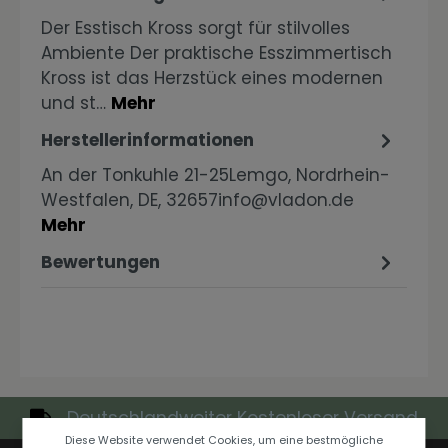
Der Esstisch Kross sorgt für stilvolles
Ambiente Der praktische Esszimmertisch
Kross ist das Herzstück eines modernen
und st…
Mehr
Herstellerinformationen
An der Tonkuhle 21-25Lemgo, Nordrhein-
Westfalen, DE, 32657info@vladon.de
Mehr
Bewertungen
Deutschlandweiter Kostenloser Versand
Diese Website verwendet Cookies, um eine bestmögliche