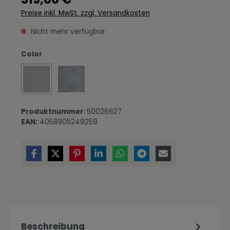
Preise inkl. MwSt. zzgl. Versandkosten
Nicht mehr verfügbar
auswählen
Color
Beton Optik + Anthrazit matt
(Diese Option ist zurzeit nicht verfügbar.)
Beton Optik + Weiß matt
Produktnummer:
50026627
EAN:
4058905249259
Beschreibung