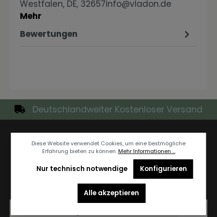
Westfalen, DE, 32657info@vladon.de
Mehr
Bewertungen
Deutschlandweiter Kostenloser Versand
Newsletter
Diese Website verwendet Cookies, um eine bestmögliche
Erfahrung bieten zu können.
Mehr Informationen ...
Abonnieren Sie jetzt unseren regelmäßig erscheinenden
Nur technisch notwendige
Konfigurieren
Newsletter, um rechtzeitig über neue Produkte und
Angebote informiert zu werden.
Alle akzeptieren