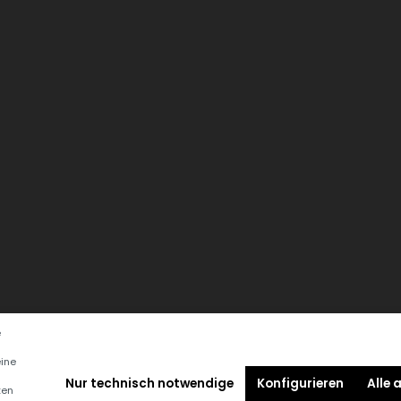
e
eine
Nur technisch notwendige
Konfigurieren
Alle 
ten