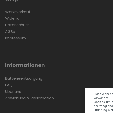
Werksverkauf
Widerruf
Datenschutz
AGBs
Impressum
Informationen
Batterieentsorgung
FAQ
Über uns
Diese Websit
Abwicklung & Reklamation
verwendet
Cookies, um 
bestmögliche
Erfahrung bie