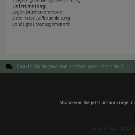
Tragfähigkeit Einlegeboden: 15 kg
Lieferumafang:
Logan Druckerkommode
Detaillierte Aufbauanleitung
Benötigtes Montagematerial
Zur Kategorie Industrial Style
Deutschlandweiter Kostenloser Versand
Abonnieren Sie jetzt unseren regelm
Zur Kategorie Moderne Eleganz
Diese Seite ist durch