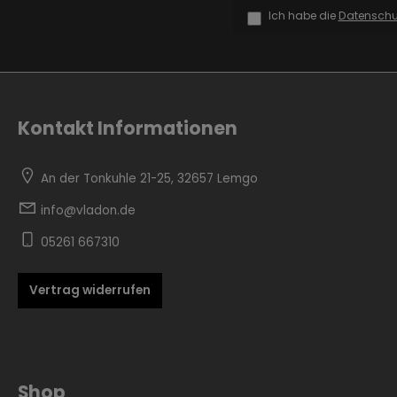
Ich habe die
Datensch
Kontakt Informationen
Zur Kategorie Skandinavisch
An der Tonkuhle 21-25, 32657 Lemgo
info@vladon.de
05261 667310
Vertrag widerrufen
Zur Kategorie Urban Black
Shop