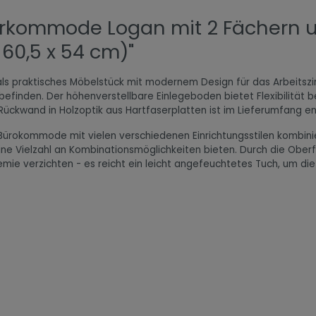
erkommode Logan mit 2 Fächern 
 60,5 x 54 cm)"
als praktisches Möbelstück mit modernem Design für das Arbeitszi
efinden. Der höhenverstellbare Einlegeboden bietet Flexibilität b
Rückwand in Holzoptik aus Hartfaserplatten ist im Lieferumfang en
e Bürokommode mit vielen verschiedenen Einrichtungsstilen kombini
 eine Vielzahl an Kombinationsmöglichkeiten bieten. Durch die Obe
hemie verzichten - es reicht ein leicht angefeuchtetes Tuch, um 