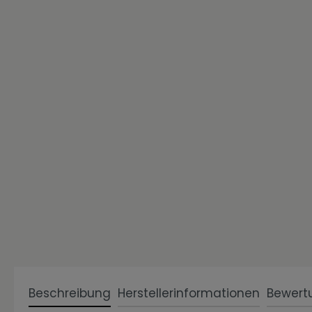
Zur Kategorie Einzigartig Wohnen
Zur Kategorie Wohnen in Weiß
Beschreibung
Herstellerinformationen
Bewert