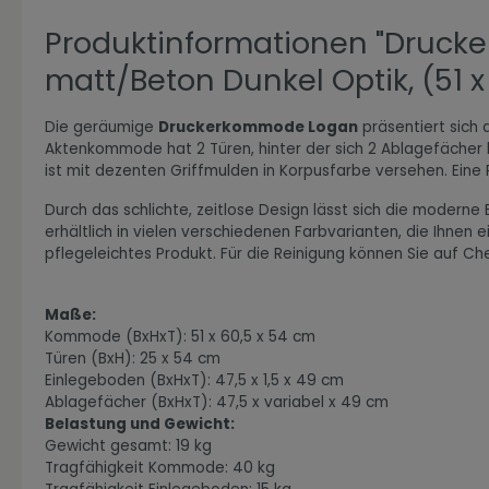
Produktinformationen "Druck
matt/Beton Dunkel Optik, (51 x
Zur Kategorie Expressiv Color
Die geräumige
Druckerkommode Logan
präsentiert sich 
Aktenkommode hat 2 Türen, hinter der sich 2 Ablagefächer b
ist mit dezenten Griffmulden in Korpusfarbe versehen. Eine 
Durch das schlichte, zeitlose Design lässt sich die modern
erhältlich in vielen verschiedenen Farbvarianten, die Ihnen
pflegeleichtes Produkt. Für die Reinigung können Sie auf C
Maße:
Kommode (BxHxT): 51 x 60,5 x 54 cm
Türen (BxH): 25 x 54 cm
Zur Kategorie Fanwelt
Einlegeboden (BxHxT): 47,5 x 1,5 x 49 cm
Ablagefächer (BxHxT): 47,5 x variabel x 49 cm
Belastung und Gewicht:
Gewicht gesamt: 19 kg
Tragfähigkeit Kommode: 40 kg