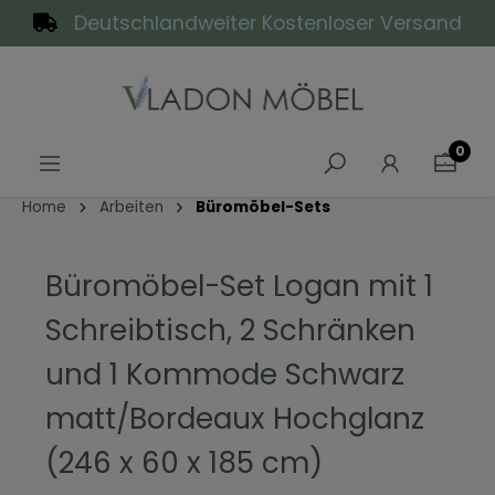
Deutschlandweiter Kostenloser Versand
alt springen
0
Home
Arbeiten
Büromöbel-Sets
Büromöbel-Set Logan mit 1
Schreibtisch, 2 Schränken
und 1 Kommode Schwarz
matt/Bordeaux Hochglanz
(246 x 60 x 185 cm)