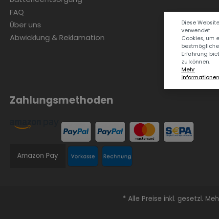
FAQ
Diese Websit
Über uns
verwendet
Abwicklung & Reklamation
Cookies, um 
bestmögliche
Erfahrung bie
zu können.
Mehr
Informationen .
Zahlungsmethoden
Amazon Pay
* Alle Preise inkl. gesetzl. M