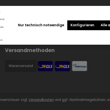
e
eine
Nur technisch notwendige
Konfigurieren
Alle 
ten
..
Versandmethoden
Warenversand
ehrwertsteuer zzgl.
Versandkosten
und ggf. Nachnahmegebühren, we