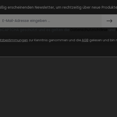
äßig erscheinenden Newsletter, um rechtzeitig über neue Produkt
 reCAPTCHA geschützt und es gelten die
Datenschutzrichtlinie
und
utzbestimmungen
zur Kenntnis genommen und die
AGB
gelesen und bin m