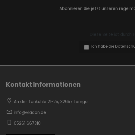
Abonnieren Sie jetzt unseren regelm
Diese Seite ist durch
Zur Kategorie Skandinavisch
Ich habe die
Datensch
Kontakt Informationen
An der Tonkuhle 21-25, 32657 Lemgo
info@vladon.de
Zur Kategorie Urban Black
05261 667310