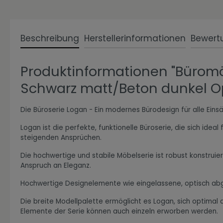
Beschreibung
Herstellerinformationen
Bewert
Zur Kategorie Expressiv Color
Produktinformationen "Büromö
Schwarz matt/Beton dunkel Opt
Die Büroserie Logan - Ein modernes Bürodesign für alle Einsä
Logan ist die perfekte, funktionelle Büroserie, die sich ide
steigenden Ansprüchen.
Die hochwertige und stabile Möbelserie ist robust konstruie
Anspruch an Eleganz.
Zur Kategorie Fanwelt
Hochwertige Designelemente wie eingelassene, optisch abgese
Die breite Modellpalette ermöglicht es Logan, sich optimal
Elemente der Serie können auch einzeln erworben werden.