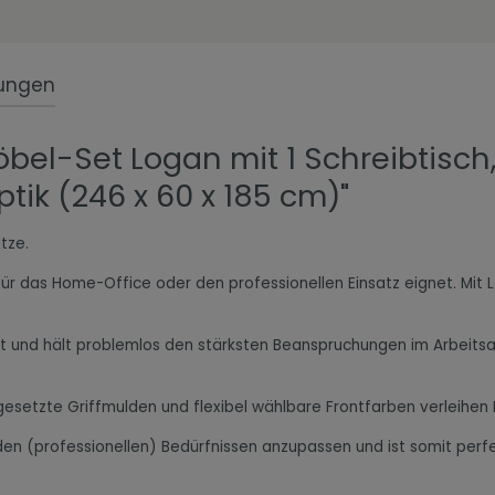
ungen
bel-Set Logan mit 1 Schreibtisc
ik (246 x 60 x 185 cm)"
tze.
al für das Home-Office oder den professionellen Einsatz eignet. Mi
rt und hält problemlos den stärksten Beanspruchungen im Arbeitsal
tzte Griffmulden und flexibel wählbare Frontfarben verleihen Ihre
 den (professionellen) Bedürfnissen anzupassen und ist somit perf