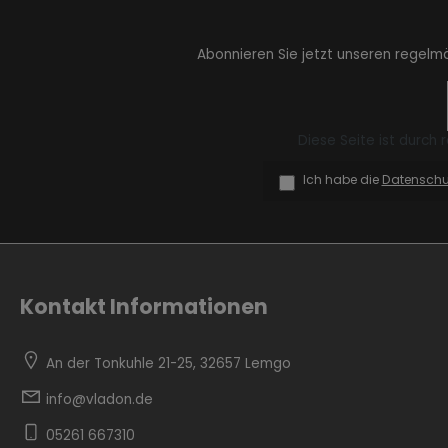
Abonnieren Sie jetzt unseren regelm
Zur Kategorie Industrial Style
Diese Seite ist durch
Ich habe die
Datensch
Kontakt Informationen
Zur Kategorie Moderne Eleganz
An der Tonkuhle 21-25, 32657 Lemgo
info@vladon.de
05261 667310