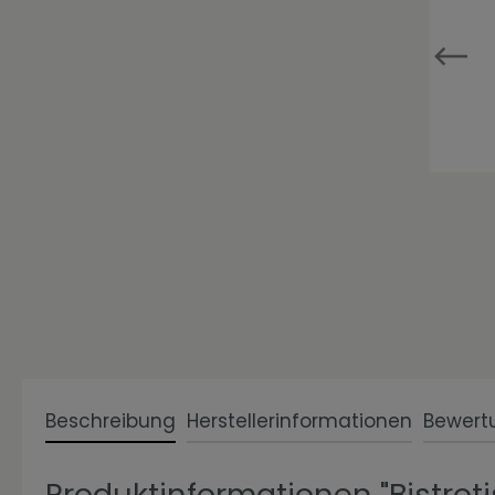
Zur Kategorie Einzigartig Wohnen
Zur Kategorie Wohnen in Weiß
Beschreibung
Herstellerinformationen
Bewert
Produktinformationen "Bistrot