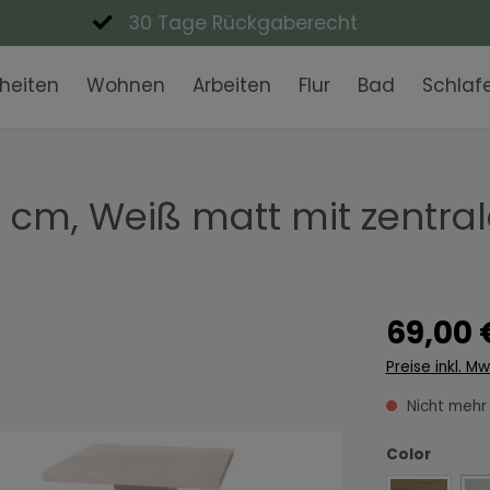
30 Tage Rückgaberecht
heiten
Wohnen
Arbeiten
Flur
Bad
Schlaf
Lowboards
Schreibtische
Garderobenpaneele
Waschbecken
Nachttische
Eckbänke
Einzigartig Wohnen
Couchtisch
Büroschrän
Garderobe
Badmöbel-
Esstische
Wohnen in 
Kommoden
Expressiv Color
Vitrinen
Fanwelt
0 cm, Weiß matt mit zentra
Spiegel
Moderne Eleganz
Dekoschale
Skandinavi
Wohnwände
TV-Aufsätz
69,00 
Preise inkl. M
Nicht mehr
auswäh
Color