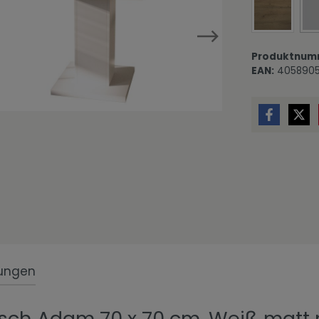
Eiche Evo
Produktnum
EAN:
405890
ungen
isch Adam 70 x 70 cm, Weiß matt 