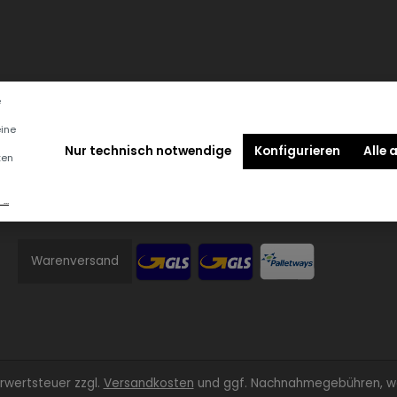
e
eine
Nur technisch notwendige
Konfigurieren
Alle 
ten
Versandmethoden
..
Warenversand
ehrwertsteuer zzgl.
Versandkosten
und ggf. Nachnahmegebühren, we