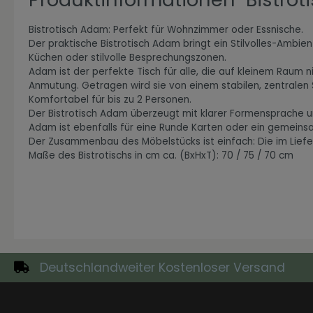
Bistrotisch Adam: Perfekt für Wohnzimmer oder Essnische.
Der praktische Bistrotisch Adam bringt ein Stilvolles-Ambien
Küchen oder stilvolle Besprechungszonen.
Zur Kategorie Expressiv Color
Adam ist der perfekte Tisch für alle, die auf kleinem Raum n
Anmutung. Getragen wird sie von einem stabilen, zentralen S
Komfortabel für bis zu 2 Personen.
Der Bistrotisch Adam überzeugt mit klarer Formensprache 
Adam ist ebenfalls für eine Runde Karten oder ein gemeinsa
Der Zusammenbau des Möbelstücks ist einfach: Die im Lieferu
Maße des Bistrotischs in cm ca. (BxHxT): 70 / 75 / 70 cm
Zur Kategorie Fanwelt
Deutschlandweiter Kostenloser Versand