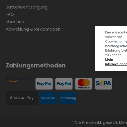
Batterieentsorgung
FAQ
Über uns
Abwicklung & Reklamation
Diese Websit
verwendet
Cookies, um 
bestmögliche
Erfahrung bie
zu können.
Mehr
Zahlungsmethoden
Informationen .
Amazon Pay
* Alle Preise inkl. gesetzl. M