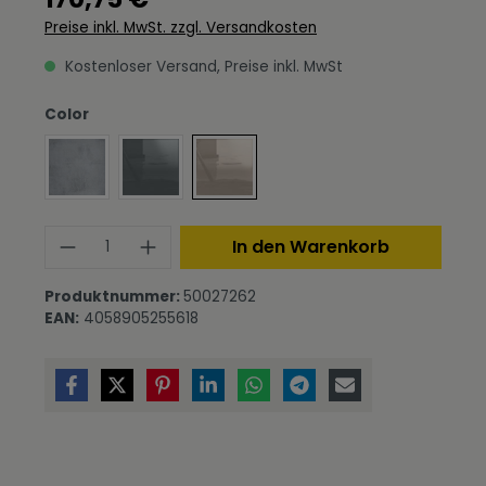
Preise inkl. MwSt. zzgl. Versandkosten
Kostenloser Versand, Preise inkl. MwSt
auswählen
Color
Fronten in Beton Oxid Optik
Fronten in Grau Hochglanz
Fronten in Sandgrau Hochglanz
Produkt Anzahl: Gib den gewünschte
In den Warenkorb
Produktnummer:
50027262
EAN:
4058905255618